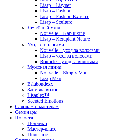
Lisap – Lisynet
Lisap – Fashion
Lisap – Fashion Extreme
Lisap – Sculture
Лечебный уход
Nouvelle – Kapillixine
Lisap – Keraplant Nature
Уход за волосами
Nouvelle – уход за волосами
Lisap – уход за волосами
Bouticle – уход за волосами
Мужская линия
Nouvelle – Simply Man
Lisap Man
Eslabondexx
Завивка волос
Lisaplex™
Scented Emotions
Салонам и мастерам
Семинары
Новости
Новинки
Мастер-класс
Полезное