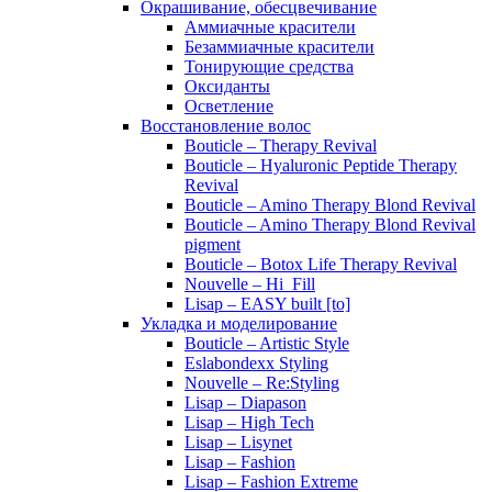
Окрашивание, обесцвечивание
Аммиачные красители
Безаммиачные красители
Тонирующие средства
Оксиданты
Осветление
Восстановление волос
Bouticle – Therapy Revival
Bouticle – Hyaluronic Peptide Therapy
Revival
Bouticle – Amino Therapy Blond Revival
Bouticle – Amino Therapy Blond Revival
pigment
Bouticle – Botox Life Therapy Revival
Nouvelle – Hi_Fill
Lisap – EASY built [to]
Укладка и моделирование
Bouticle – Artistic Style
Eslabondexx Styling
Nouvelle – Re:Styling
Lisap – Diapason
Lisap – High Tech
Lisap – Lisynet
Lisap – Fashion
Lisap – Fashion Extreme