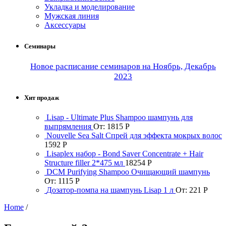
Укладка и моделирование
Мужская линия
Аксессуары
Семинары
Новое расписание семинаров на Ноябрь, Декабрь
2023
Хит продаж
Lisap - Ultimate Plus Shampoo шампунь для
выпрямления
От:
1815
Р
Nouvelle Sea Salt Спрей для эффекта мокрых волос
1592
Р
Lisaplex набор - Bond Saver Concentrate + Hair
Structure filler 2*475 мл
18254
Р
DCM Purifying Shampoo Очищающий шампунь
От:
1115
Р
Дозатор-помпа на шампунь Lisap 1 л
От:
221
Р
Home
/