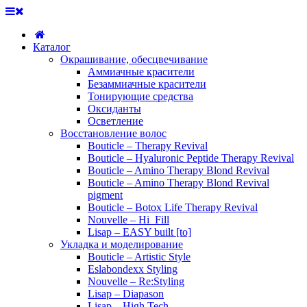
Каталог
Окрашивание, обесцвечивание
Аммиачные красители
Безаммиачные красители
Тонирующие средства
Оксиданты
Осветление
Восстановление волос
Bouticle – Therapy Revival
Bouticle – Hyaluronic Peptide Therapy Revival
Bouticle – Amino Therapy Blond Revival
Bouticle – Amino Therapy Blond Revival
pigment
Bouticle – Botox Life Therapy Revival
Nouvelle – Hi_Fill
Lisap – EASY built [to]
Укладка и моделирование
Bouticle – Artistic Style
Eslabondexx Styling
Nouvelle – Re:Styling
Lisap – Diapason
Lisap – High Tech