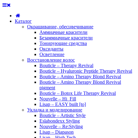
Каталог
Окрашивание, обесцвечивание
Аммиачные красители
Безаммиачные красители
Тонирующие средства
Оксиданты
Осветление
Восстановление волос
Bouticle – Therapy Revival
Bouticle – Hyaluronic Peptide Therapy Revival
Bouticle – Amino Therapy Blond Revival
Bouticle – Amino Therapy Blond Revival
pigment
Bouticle – Botox Life Therapy Revival
Nouvelle – Hi_Fill
Lisap – EASY built [to]
Укладка и моделирование
Bouticle – Artistic Style
Eslabondexx Styling
Nouvelle – Re:Styling
Lisap – Diapason
Lisap – High Tech