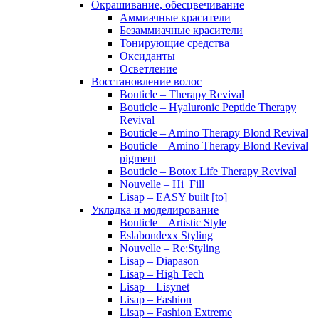
Окрашивание, обесцвечивание
Аммиачные красители
Безаммиачные красители
Тонирующие средства
Оксиданты
Осветление
Восстановление волос
Bouticle – Therapy Revival
Bouticle – Hyaluronic Peptide Therapy
Revival
Bouticle – Amino Therapy Blond Revival
Bouticle – Amino Therapy Blond Revival
pigment
Bouticle – Botox Life Therapy Revival
Nouvelle – Hi_Fill
Lisap – EASY built [to]
Укладка и моделирование
Bouticle – Artistic Style
Eslabondexx Styling
Nouvelle – Re:Styling
Lisap – Diapason
Lisap – High Tech
Lisap – Lisynet
Lisap – Fashion
Lisap – Fashion Extreme