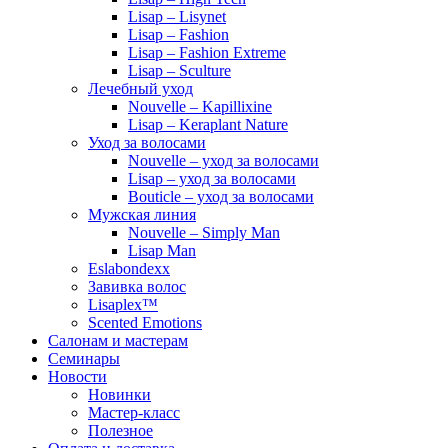
Lisap – Lisynet
Lisap – Fashion
Lisap – Fashion Extreme
Lisap – Sculture
Лечебный уход
Nouvelle – Kapillixine
Lisap – Keraplant Nature
Уход за волосами
Nouvelle – уход за волосами
Lisap – уход за волосами
Bouticle – уход за волосами
Мужская линия
Nouvelle – Simply Man
Lisap Man
Eslabondexx
Завивка волос
Lisaplex™
Scented Emotions
Салонам и мастерам
Семинары
Новости
Новинки
Мастер-класс
Полезное