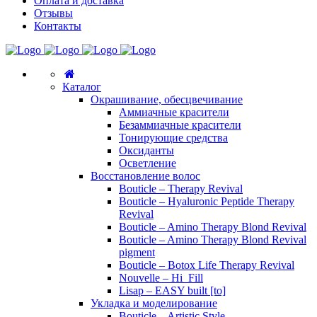
Оплата и доставка
Отзывы
Контакты
Каталог
Окрашивание, обесцвечивание
Аммиачные красители
Безаммиачные красители
Тонирующие средства
Оксиданты
Осветление
Восстановление волос
Bouticle – Therapy Revival
Bouticle – Hyaluronic Peptide Therapy
Revival
Bouticle – Amino Therapy Blond Revival
Bouticle – Amino Therapy Blond Revival
pigment
Bouticle – Botox Life Therapy Revival
Nouvelle – Hi_Fill
Lisap – EASY built [to]
Укладка и моделирование
Bouticle – Artistic Style