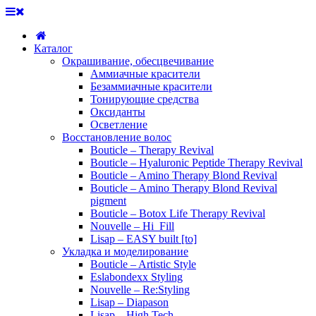
Каталог
Окрашивание, обесцвечивание
Аммиачные красители
Безаммиачные красители
Тонирующие средства
Оксиданты
Осветление
Восстановление волос
Bouticle – Therapy Revival
Bouticle – Hyaluronic Peptide Therapy Revival
Bouticle – Amino Therapy Blond Revival
Bouticle – Amino Therapy Blond Revival
pigment
Bouticle – Botox Life Therapy Revival
Nouvelle – Hi_Fill
Lisap – EASY built [to]
Укладка и моделирование
Bouticle – Artistic Style
Eslabondexx Styling
Nouvelle – Re:Styling
Lisap – Diapason
Lisap – High Tech