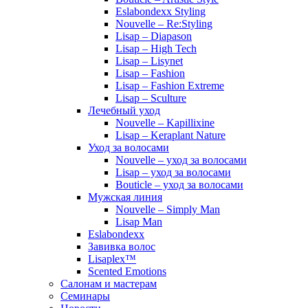
Eslabondexx Styling
Nouvelle – Re:Styling
Lisap – Diapason
Lisap – High Tech
Lisap – Lisynet
Lisap – Fashion
Lisap – Fashion Extreme
Lisap – Sculture
Лечебный уход
Nouvelle – Kapillixine
Lisap – Keraplant Nature
Уход за волосами
Nouvelle – уход за волосами
Lisap – уход за волосами
Bouticle – уход за волосами
Мужская линия
Nouvelle – Simply Man
Lisap Man
Eslabondexx
Завивка волос
Lisaplex™
Scented Emotions
Салонам и мастерам
Семинары