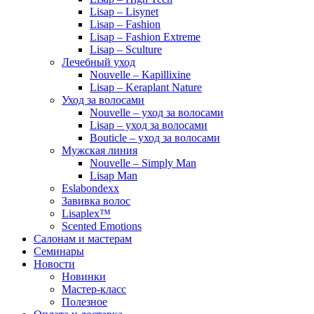
Lisap – Lisynet
Lisap – Fashion
Lisap – Fashion Extreme
Lisap – Sculture
Лечебный уход
Nouvelle – Kapillixine
Lisap – Keraplant Nature
Уход за волосами
Nouvelle – уход за волосами
Lisap – уход за волосами
Bouticle – уход за волосами
Мужская линия
Nouvelle – Simply Man
Lisap Man
Eslabondexx
Завивка волос
Lisaplex™
Scented Emotions
Салонам и мастерам
Семинары
Новости
Новинки
Мастер-класс
Полезное