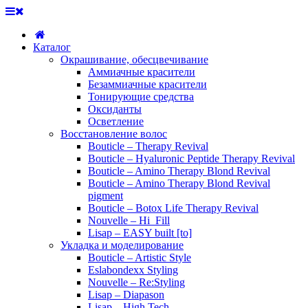
Каталог
Окрашивание, обесцвечивание
Аммиачные красители
Безаммиачные красители
Тонирующие средства
Оксиданты
Осветление
Восстановление волос
Bouticle – Therapy Revival
Bouticle – Hyaluronic Peptide Therapy Revival
Bouticle – Amino Therapy Blond Revival
Bouticle – Amino Therapy Blond Revival
pigment
Bouticle – Botox Life Therapy Revival
Nouvelle – Hi_Fill
Lisap – EASY built [to]
Укладка и моделирование
Bouticle – Artistic Style
Eslabondexx Styling
Nouvelle – Re:Styling
Lisap – Diapason
Lisap – High Tech