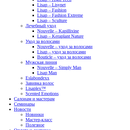
Lisap – Lisynet
Lisap – Fashion
Lisap – Fashion Extreme
Lisap – Sculture
Лечебный уход
Nouvelle – Kapillixine
Lisap – Keraplant Nature
Уход за волосами
Nouvelle – уход за волосами
Lisap – уход за волосами
Bouticle – уход за волосами
Мужская линия
Nouvelle – Simply Man
Lisap Man
Eslabondexx
Завивка волос
Lisaplex™
Scented Emotions
Салонам и мастерам
Семинары
Новости
Новинки
Мастер-класс
Полезное