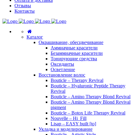
Оплата и доставка
Отзывы
Контакты
Каталог
Окрашивание, обесцвечивание
Аммиачные красители
Безаммиачные красители
Тонирующие средства
Оксиданты
Осветление
Восстановление волос
Bouticle – Therapy Revival
Bouticle – Hyaluronic Peptide Therapy
Revival
Bouticle – Amino Therapy Blond Revival
Bouticle – Amino Therapy Blond Revival
pigment
Bouticle – Botox Life Therapy Revival
Nouvelle – Hi_Fill
Lisap – EASY built [to]
Укладка и моделирование
Bouticle – Artistic Style