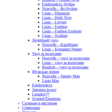
Eslabondexx Styling
Nouvelle – Re:Styling
Lisap – Diapason
Lisap – High Tech
Lisap – Lisynet
Lisap – Fashion
Lisap – Fashion Extreme
Lisap – Sculture
Лечебный уход
Nouvelle – Kapillixine
Lisap – Keraplant Nature
Уход за волосами
Nouvelle – уход за волосами
Lisap – уход за волосами
Bouticle – уход за волосами
Мужская линия
Nouvelle – Simply Man
Lisap Man
Eslabondexx
Завивка волос
Lisaplex™
Scented Emotions
Салонам и мастерам
Семинары