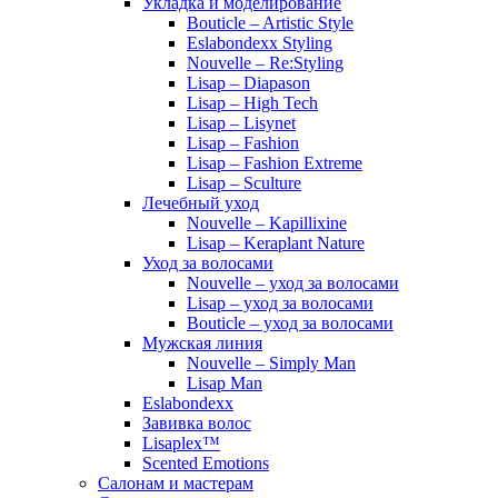
Укладка и моделирование
Bouticle – Artistic Style
Eslabondexx Styling
Nouvelle – Re:Styling
Lisap – Diapason
Lisap – High Tech
Lisap – Lisynet
Lisap – Fashion
Lisap – Fashion Extreme
Lisap – Sculture
Лечебный уход
Nouvelle – Kapillixine
Lisap – Keraplant Nature
Уход за волосами
Nouvelle – уход за волосами
Lisap – уход за волосами
Bouticle – уход за волосами
Мужская линия
Nouvelle – Simply Man
Lisap Man
Eslabondexx
Завивка волос
Lisaplex™
Scented Emotions
Салонам и мастерам