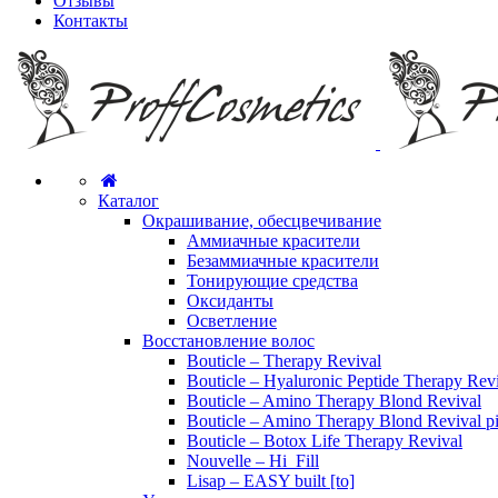
Отзывы
Контакты
Каталог
Окрашивание, обесцвечивание
Аммиачные красители
Безаммиачные красители
Тонирующие средства
Оксиданты
Осветление
Восстановление волос
Bouticle – Therapy Revival
Bouticle – Hyaluronic Peptide Therapy Rev
Bouticle – Amino Therapy Blond Revival
Bouticle – Amino Therapy Blond Revival p
Bouticle – Botox Life Therapy Revival
Nouvelle – Hi_Fill
Lisap – EASY built [to]