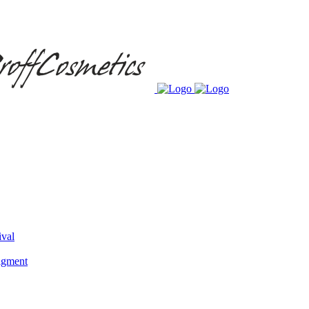
ival
igment