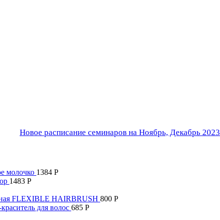
Новое расписание семинаров на Ноябрь, Декабрь 2023
ое молочко
1384
Р
ор
1483
Р
 черная FLEXIBLE HAIRBRUSH
800
Р
-краситель для волос
685
Р