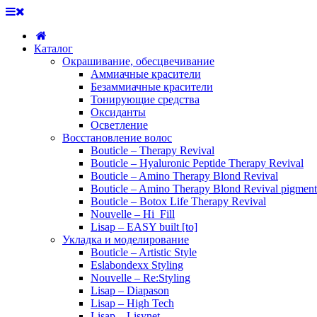
Каталог
Окрашивание, обесцвечивание
Аммиачные красители
Безаммиачные красители
Тонирующие средства
Оксиданты
Осветление
Восстановление волос
Bouticle – Therapy Revival
Bouticle – Hyaluronic Peptide Therapy Revival
Bouticle – Amino Therapy Blond Revival
Bouticle – Amino Therapy Blond Revival pigment
Bouticle – Botox Life Therapy Revival
Nouvelle – Hi_Fill
Lisap – EASY built [to]
Укладка и моделирование
Bouticle – Artistic Style
Eslabondexx Styling
Nouvelle – Re:Styling
Lisap – Diapason
Lisap – High Tech
Lisap – Lisynet