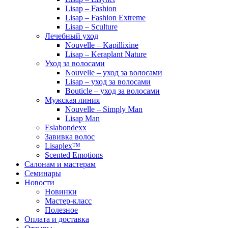
Lisap – Fashion
Lisap – Fashion Extreme
Lisap – Sculture
Лечебный уход
Nouvelle – Kapillixine
Lisap – Keraplant Nature
Уход за волосами
Nouvelle – уход за волосами
Lisap – уход за волосами
Bouticle – уход за волосами
Мужская линия
Nouvelle – Simply Man
Lisap Man
Eslabondexx
Завивка волос
Lisaplex™
Scented Emotions
Салонам и мастерам
Семинары
Новости
Новинки
Мастер-класс
Полезное
Оплата и доставка