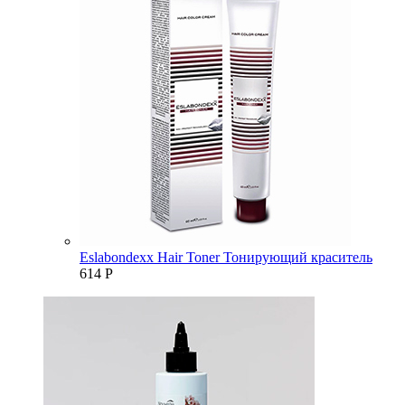
Eslabondexx Hair Toner Тонирующий краситель
614
Р