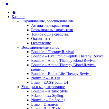
Каталог
Окрашивание, обесцвечивание
Аммиачные красители
Безаммиачные красители
Тонирующие средства
Оксиданты
Осветление
Восстановление волос
Bouticle – Therapy Revival
Bouticle – Hyaluronic Peptide Therapy Revival
Bouticle – Amino Therapy Blond Revival
Bouticle – Amino Therapy Blond Revival
pigment
Bouticle – Botox Life Therapy Revival
Nouvelle – Hi_Fill
Lisap – EASY built [to]
Укладка и моделирование
Bouticle – Artistic Style
Eslabondexx Styling
Nouvelle – Re:Styling
Lisap – Diapason
Lisap – High Tech