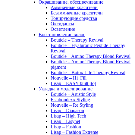
Окрашивание, обесцвечивание
Аммиачные красители
Безаммиачные красители
Тонирующие средства
Оксиданты
Осветление
Восстановление волос
Bouticle – Therapy Revival
Bouticle – Hyaluronic Peptide Therapy
Revival
Bouticle – Amino Therapy Blond Revival
Bouticle – Amino Therapy Blond Revival
pigment
Bouticle – Botox Life Therapy Revival
Nouvelle – Hi_Fill
Lisap – EASY built [to]
Укладка и моделирование
Bouticle – Artistic Style
Eslabondexx Styling
Nouvelle – Re:Styling
Lisap – Diapason
Lisap – High Tech
Lisap – Lisynet
Lisap – Fashion
Lisap – Fashion Extreme