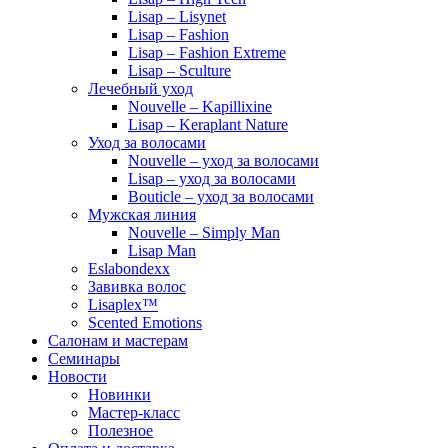
Lisap – Lisynet
Lisap – Fashion
Lisap – Fashion Extreme
Lisap – Sculture
Лечебный уход
Nouvelle – Kapillixine
Lisap – Keraplant Nature
Уход за волосами
Nouvelle – уход за волосами
Lisap – уход за волосами
Bouticle – уход за волосами
Мужская линия
Nouvelle – Simply Man
Lisap Man
Eslabondexx
Завивка волос
Lisaplex™
Scented Emotions
Салонам и мастерам
Семинары
Новости
Новинки
Мастер-класс
Полезное