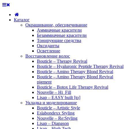
Каталог
Окрашивание, обесцвечивание
Аммиачные красители
Безаммиачные красители
Тонирующие средства
Оксиданты
Осветление
Восстановление волос
Bouticle – Therapy Revival
Bouticle – Hyaluronic Peptide Therapy Revival
Bouticle – Amino Therapy Blond Revival
Bouticle – Amino Therapy Blond Revival
pigment
Bouticle – Botox Life Therapy Revival
Nouvelle – Hi_Fill
Lisap – EASY built [to]
Укладка и моделирование
Bouticle – Artistic Style
Eslabondexx Styling
Nouvelle – Re:Styling
Lisap – Diapason
Lisap – High Tech