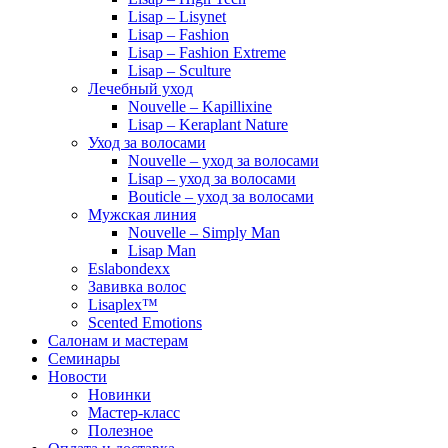
Lisap – Lisynet
Lisap – Fashion
Lisap – Fashion Extreme
Lisap – Sculture
Лечебный уход
Nouvelle – Kapillixine
Lisap – Keraplant Nature
Уход за волосами
Nouvelle – уход за волосами
Lisap – уход за волосами
Bouticle – уход за волосами
Мужская линия
Nouvelle – Simply Man
Lisap Man
Eslabondexx
Завивка волос
Lisaplex™
Scented Emotions
Салонам и мастерам
Семинары
Новости
Новинки
Мастер-класс
Полезное