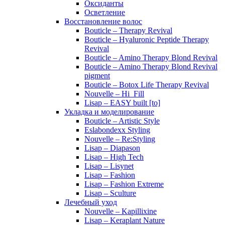
Оксиданты
Осветление
Восстановление волос
Bouticle – Therapy Revival
Bouticle – Hyaluronic Peptide Therapy
Revival
Bouticle – Amino Therapy Blond Revival
Bouticle – Amino Therapy Blond Revival
pigment
Bouticle – Botox Life Therapy Revival
Nouvelle – Hi_Fill
Lisap – EASY built [to]
Укладка и моделирование
Bouticle – Artistic Style
Eslabondexx Styling
Nouvelle – Re:Styling
Lisap – Diapason
Lisap – High Tech
Lisap – Lisynet
Lisap – Fashion
Lisap – Fashion Extreme
Lisap – Sculture
Лечебный уход
Nouvelle – Kapillixine
Lisap – Keraplant Nature