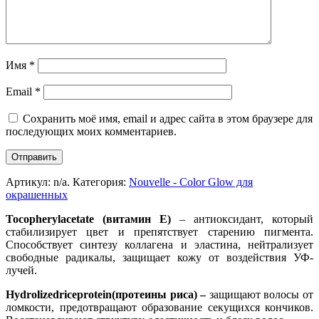
Имя
*
Email
*
Сохранить моё имя, email и адрес сайта в этом браузере для
последующих моих комментариев.
Артикул:
n/a
.
Категория:
Nouvelle - Color Glow для
окрашенных
Tocopheryl
acetate (витамин Е)
– антиоксидант, который
стабилизирует цвет и препятствует старению пигмента.
Способствует синтезу коллагена и эластина, нейтрализует
свободные радикалы, за­щищает кожу от воздействия УФ-
лучей.
Hydrolized
rice
protein(протеины риса) –
защищают волосы от
ломкости, предотвращают образование секущихся кончиков.