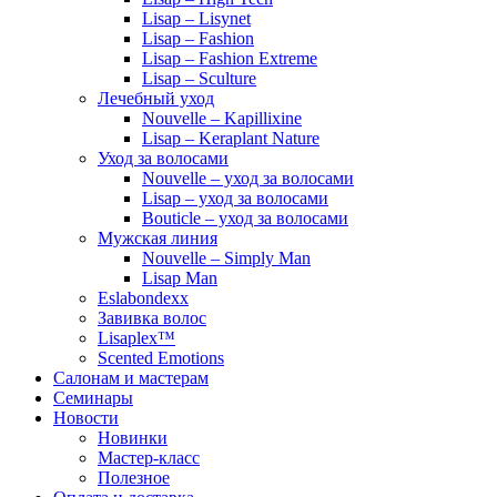
Lisap – Lisynet
Lisap – Fashion
Lisap – Fashion Extreme
Lisap – Sculture
Лечебный уход
Nouvelle – Kapillixine
Lisap – Keraplant Nature
Уход за волосами
Nouvelle – уход за волосами
Lisap – уход за волосами
Bouticle – уход за волосами
Мужская линия
Nouvelle – Simply Man
Lisap Man
Eslabondexx
Завивка волос
Lisaplex™
Scented Emotions
Салонам и мастерам
Семинары
Новости
Новинки
Мастер-класс
Полезное