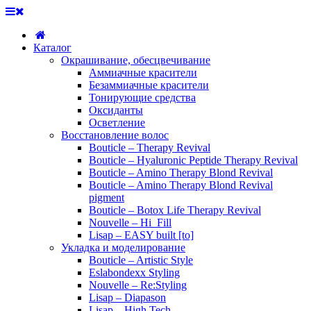
Каталог
Окрашивание, обесцвечивание
Аммиачные красители
Безаммиачные красители
Тонирующие средства
Оксиданты
Осветление
Восстановление волос
Bouticle – Therapy Revival
Bouticle – Hyaluronic Peptide Therapy Revival
Bouticle – Amino Therapy Blond Revival
Bouticle – Amino Therapy Blond Revival
pigment
Bouticle – Botox Life Therapy Revival
Nouvelle – Hi_Fill
Lisap – EASY built [to]
Укладка и моделирование
Bouticle – Artistic Style
Eslabondexx Styling
Nouvelle – Re:Styling
Lisap – Diapason
Lisap – High Tech