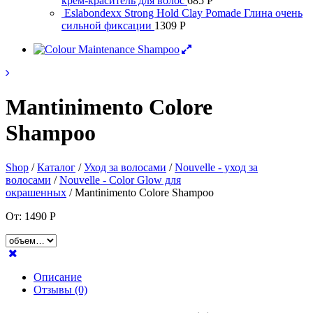
крем-краситель для волос
685
Р
Eslabondexx Strong Hold Clay Pomade Глина очень
сильной фиксации
1309
Р
Mantinimento Colore
Shampoo
Shop
/
Каталог
/
Уход за волосами
/
Nouvelle - уход за
волосами
/
Nouvelle - Color Glow для
окрашенных
/ Mantinimento Colore Shampoo
От:
1490
Р
Описание
Отзывы (0)