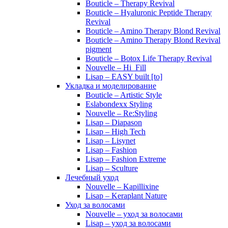
Bouticle – Therapy Revival
Bouticle – Hyaluronic Peptide Therapy
Revival
Bouticle – Amino Therapy Blond Revival
Bouticle – Amino Therapy Blond Revival
pigment
Bouticle – Botox Life Therapy Revival
Nouvelle – Hi_Fill
Lisap – EASY built [to]
Укладка и моделирование
Bouticle – Artistic Style
Eslabondexx Styling
Nouvelle – Re:Styling
Lisap – Diapason
Lisap – High Tech
Lisap – Lisynet
Lisap – Fashion
Lisap – Fashion Extreme
Lisap – Sculture
Лечебный уход
Nouvelle – Kapillixine
Lisap – Keraplant Nature
Уход за волосами
Nouvelle – уход за волосами
Lisap – уход за волосами