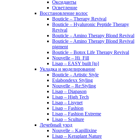
Оксиданты
Осветление
Восстановление волос
Bouticle – Therapy Revival
Bouticle – Hyaluronic Peptide Therapy
Revival
Bouticle – Amino Therapy Blond Revival
Bouticle – Amino Therapy Blond Revival
pigment
Bouticle – Botox Life Therapy Revival
Nouvelle – Hi_Fill
Lisap – EASY built [to]
Укладка и моделирование
Bouticle – Artistic Style
Eslabondexx Styling
Nouvelle – Re:Styling
Lisap – Diapason
Lisap – High Tech
Lisap – Lisynet
Lisap – Fashion
Lisap – Fashion Extreme
Lisap – Sculture
Лечебный уход
Nouvelle – Kapillixine
Lisap – Keraplant Nature