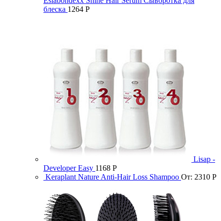
Eslabondexx Shine Hair Serum Сыворотка для
блеска
1264
Р
Lisap -
Developer Easy
1168
Р
Keraplant Nature Anti-Hair Loss Shampoo
От:
2310
Р