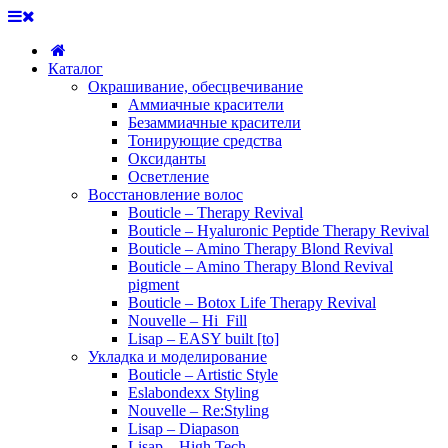
Каталог
Окрашивание, обесцвечивание
Аммиачные красители
Безаммиачные красители
Тонирующие средства
Оксиданты
Осветление
Восстановление волос
Bouticle – Therapy Revival
Bouticle – Hyaluronic Peptide Therapy Revival
Bouticle – Amino Therapy Blond Revival
Bouticle – Amino Therapy Blond Revival
pigment
Bouticle – Botox Life Therapy Revival
Nouvelle – Hi_Fill
Lisap – EASY built [to]
Укладка и моделирование
Bouticle – Artistic Style
Eslabondexx Styling
Nouvelle – Re:Styling
Lisap – Diapason
Lisap – High Tech