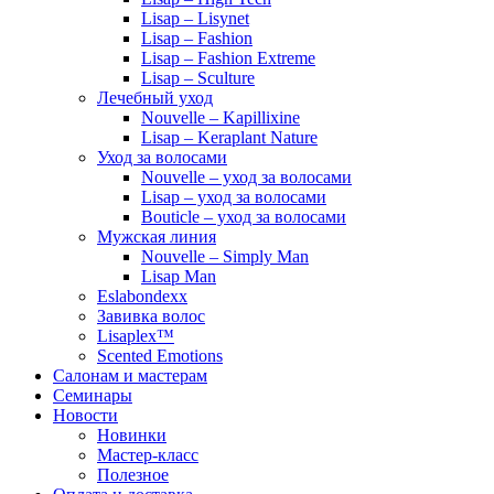
Lisap – Lisynet
Lisap – Fashion
Lisap – Fashion Extreme
Lisap – Sculture
Лечебный уход
Nouvelle – Kapillixine
Lisap – Keraplant Nature
Уход за волосами
Nouvelle – уход за волосами
Lisap – уход за волосами
Bouticle – уход за волосами
Мужская линия
Nouvelle – Simply Man
Lisap Man
Eslabondexx
Завивка волос
Lisaplex™
Scented Emotions
Салонам и мастерам
Семинары
Новости
Новинки
Мастер-класс
Полезное