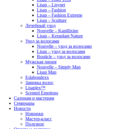
Lisap – Lisynet
Lisap – Fashion
Lisap – Fashion Extreme
Lisap – Sculture
Лечебный уход
Nouvelle – Kapillixine
Lisap – Keraplant Nature
Уход за волосами
Nouvelle – уход за волосами
Lisap – уход за волосами
Bouticle – уход за волосами
Мужская линия
Nouvelle – Simply Man
Lisap Man
Eslabondexx
Завивка волос
Lisaplex™
Scented Emotions
Салонам и мастерам
Семинары
Новости
Новинки
Мастер-класс
Полезное