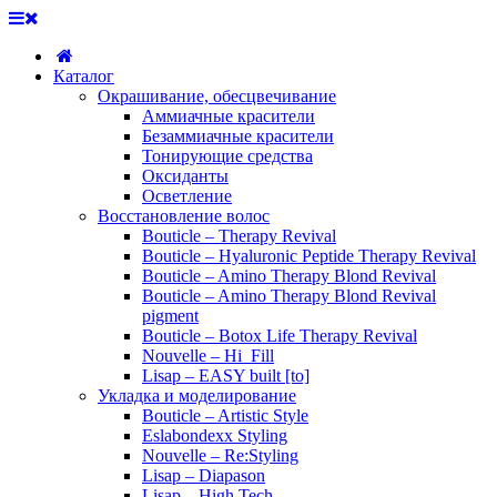
Каталог
Окрашивание, обесцвечивание
Аммиачные красители
Безаммиачные красители
Тонирующие средства
Оксиданты
Осветление
Восстановление волос
Bouticle – Therapy Revival
Bouticle – Hyaluronic Peptide Therapy Revival
Bouticle – Amino Therapy Blond Revival
Bouticle – Amino Therapy Blond Revival
pigment
Bouticle – Botox Life Therapy Revival
Nouvelle – Hi_Fill
Lisap – EASY built [to]
Укладка и моделирование
Bouticle – Artistic Style
Eslabondexx Styling
Nouvelle – Re:Styling
Lisap – Diapason
Lisap – High Tech