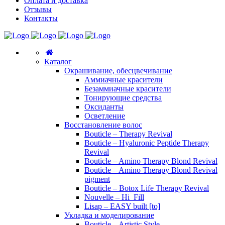
Оплата и доставка
Отзывы
Контакты
Каталог
Окрашивание, обесцвечивание
Аммиачные красители
Безаммиачные красители
Тонирующие средства
Оксиданты
Осветление
Восстановление волос
Bouticle – Therapy Revival
Bouticle – Hyaluronic Peptide Therapy
Revival
Bouticle – Amino Therapy Blond Revival
Bouticle – Amino Therapy Blond Revival
pigment
Bouticle – Botox Life Therapy Revival
Nouvelle – Hi_Fill
Lisap – EASY built [to]
Укладка и моделирование
Bouticle – Artistic Style