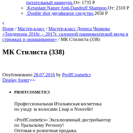
питательный шампунь
От:
1735
Р
Keraplant Nature Anti-Dandruff Shampoo
От:
2310
Р
Double shot двухфазное средство
2656
Р
Home
/
Мастер-класс
/
Мастер-класс Дениса Чиркова
«Тенденции 2016г. – 2017г. салонной парикмахерской моды в
стрижках и окрашивании»
/
МК Стилиста (338)
МК Стилиста (338)
Опубликовано
28.07.2016
by
ProffCosmetics
Display footer
PROFFCOSMETICS
Профессиональная Итальянская косметика
по уходу за волосами Lisap и Nouvelle!
«ProffCosmetics» Эксклюзивный дистрибьютор
по Уральскому Региону!
Оптовая и розничная продажа.