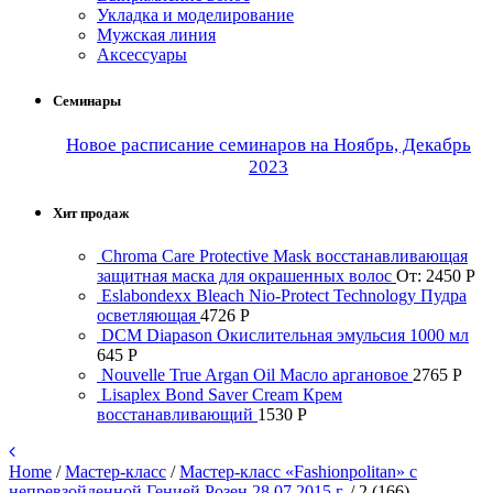
Укладка и моделирование
Мужская линия
Аксессуары
Семинары
Новое расписание семинаров на Ноябрь, Декабрь
2023
Хит продаж
Chroma Care Protective Mask восстанавливающая
защитная маска для окрашенных волос
От:
2450
Р
Eslabondexx Bleach Nio-Protect Technology Пудра
осветляющая
4726
Р
DCM Diapason Окислительная эмульсия 1000 мл
645
Р
Nouvelle True Argan Oil Масло аргановое
2765
Р
Lisaplex Bond Saver Cream Крем
восстанавливающий
1530
Р
Home
/
Мастер-класс
/
Мастер-класс «Fashionpolitan» с
непревзойденной Генией Розен 28.07.2015 г.
/
2 (166)