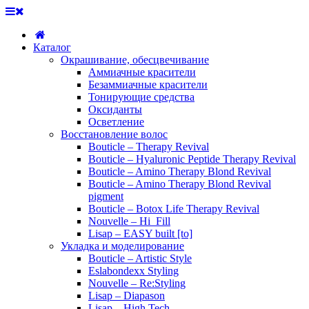
Каталог
Окрашивание, обесцвечивание
Аммиачные красители
Безаммиачные красители
Тонирующие средства
Оксиданты
Осветление
Восстановление волос
Bouticle – Therapy Revival
Bouticle – Hyaluronic Peptide Therapy Revival
Bouticle – Amino Therapy Blond Revival
Bouticle – Amino Therapy Blond Revival
pigment
Bouticle – Botox Life Therapy Revival
Nouvelle – Hi_Fill
Lisap – EASY built [to]
Укладка и моделирование
Bouticle – Artistic Style
Eslabondexx Styling
Nouvelle – Re:Styling
Lisap – Diapason
Lisap – High Tech