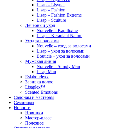
Lisap – Lisynet
Lisap – Fashion
Lisap – Fashion Extreme
Lisap – Sculture
Лечебный уход
Nouvelle – Kapillixine
Lisap – Keraplant Nature
Уход за волосами
Nouvelle – уход за волосами
Lisap – уход за волосами
Bouticle – уход за волосами
Мужская линия
Nouvelle – Simply Man
Lisap Man
Eslabondexx
Завивка волос
Lisaplex™
Scented Emotions
Салонам и мастерам
Семинары
Новости
Новинки
Мастер-класс
Полезное