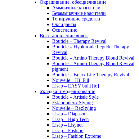
Окрашивание, обесцвечивание
Аммиачные красители
Безаммиачные красители
Тонирующие средства
Оксиданты
Осветление
Восстановление волос
Bouticle – Therapy Revival
Bouticle – Hyaluronic Peptide Therapy
Revival
Bouticle – Amino Therapy Blond Revival
Bouticle – Amino Therapy Blond Revival
pigment
Bouticle – Botox Life Therapy Revival
Nouvelle – Hi_Fill
Lisap – EASY built [to]
Укладка и моделирование
Bouticle – Artistic Style
Eslabondexx Styling
Nouvelle – Re:Styling
Lisap – Diapason
Lisap – High Tech
Lisap – Lisynet
Lisap – Fashion
Lisap – Fashion Extreme