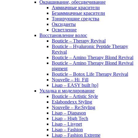
Окрашивание, обесцвечивание
Аммиачные красители
Безаммиачные красители
Тонирующие средства
Оксиданты
Осветление
Восстановление волос
Bouticle – Therapy Revival
Bouticle – Hyaluronic Peptide Therapy
Revival
Bouticle – Amino Therapy Blond Revival
Bouticle – Amino Therapy Blond Revival
pigment
Bouticle – Botox Life Therapy Revival
Nouvelle – Hi_Fill
Lisap – EASY built [to]
Укладка и моделирование
Bouticle – Artistic Style
Eslabondexx Styling
Nouvelle – Re:Styling
Lisap – Diapason
Lisap – High Tech
Lisap – Lisynet
Lisap – Fashion
Lisap – Fashion Extreme