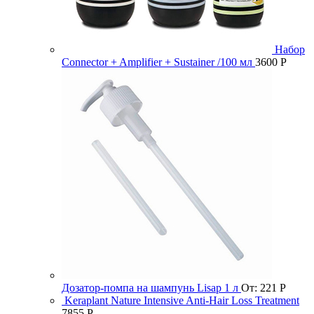
Набор
Connector + Amplifier + Sustainer /100 мл
3600
Р
Дозатор-помпа на шампунь Lisap 1 л
От:
221
Р
Keraplant Nature Intensive Anti-Hair Loss Treatment
7855
Р