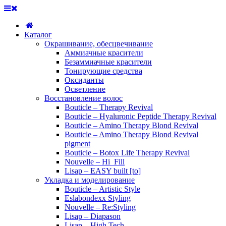
Каталог
Окрашивание, обесцвечивание
Аммиачные красители
Безаммиачные красители
Тонирующие средства
Оксиданты
Осветление
Восстановление волос
Bouticle – Therapy Revival
Bouticle – Hyaluronic Peptide Therapy Revival
Bouticle – Amino Therapy Blond Revival
Bouticle – Amino Therapy Blond Revival
pigment
Bouticle – Botox Life Therapy Revival
Nouvelle – Hi_Fill
Lisap – EASY built [to]
Укладка и моделирование
Bouticle – Artistic Style
Eslabondexx Styling
Nouvelle – Re:Styling
Lisap – Diapason
Lisap – High Tech