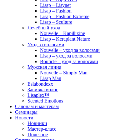
Lisap – Lisynet
Lisap – Fashion
Lisap – Fashion Extreme
Lisap – Sculture
Лечебный уход
Nouvelle – Kapillixine
Lisap – Keraplant Nature
Уход за волосами
Nouvelle – уход за волосами
Lisap – уход за волосами
Bouticle – уход за волосами
Мужская линия
Nouvelle – Simply Man
Lisap Man
Eslabondexx
Завивка волос
Lisaplex™
Scented Emotions
Салонам и мастерам
Семинары
Новости
Новинки
Мастер-класс
Полезное