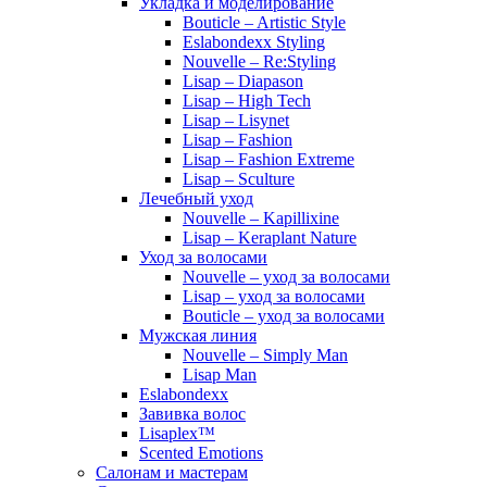
Укладка и моделирование
Bouticle – Artistic Style
Eslabondexx Styling
Nouvelle – Re:Styling
Lisap – Diapason
Lisap – High Tech
Lisap – Lisynet
Lisap – Fashion
Lisap – Fashion Extreme
Lisap – Sculture
Лечебный уход
Nouvelle – Kapillixine
Lisap – Keraplant Nature
Уход за волосами
Nouvelle – уход за волосами
Lisap – уход за волосами
Bouticle – уход за волосами
Мужская линия
Nouvelle – Simply Man
Lisap Man
Eslabondexx
Завивка волос
Lisaplex™
Scented Emotions
Салонам и мастерам