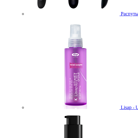
Распут
Lisap -