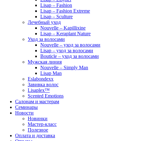
Lisap – Fashion
Lisap – Fashion Extreme
Lisap – Sculture
Лечебный уход
Nouvelle – Kapillixine
Lisap – Keraplant Nature
Уход за волосами
Nouvelle – уход за волосами
Lisap – уход за волосами
Bouticle – уход за волосами
Мужская линия
Nouvelle – Simply Man
Lisap Man
Eslabondexx
Завивка волос
Lisaplex™
Scented Emotions
Салонам и мастерам
Семинары
Новости
Новинки
Мастер-класс
Полезное
Оплата и доставка