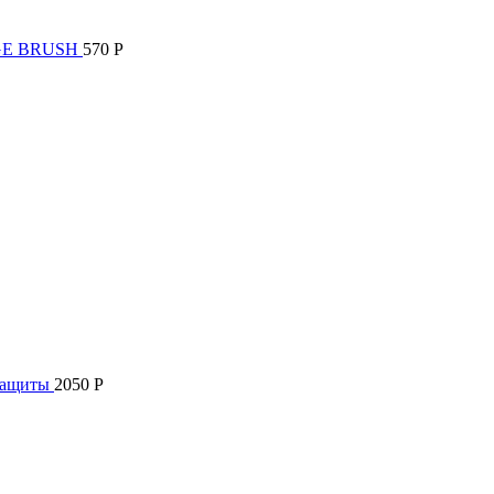
AGE BRUSH
570
Р
озащиты
2050
Р