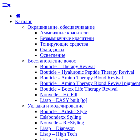
Каталог
Окрашивание, обесцвечивание
Аммиачные красители
Безаммиачные красители
Тонирующие средства
Оксиданты
Осветление
Восстановление волос
Bouticle – Therapy Revival
Bouticle – Hyaluronic Peptide Therapy Revival
Bouticle – Amino Therapy Blond Revival
Bouticle – Amino Therapy Blond Revival pigment
Bouticle – Botox Life Therapy Revival
Nouvelle – Hi_Fill
Lisap – EASY built [to]
Укладка и моделирование
Bouticle – Artistic Style
Eslabondexx Styling
Nouvelle – Re:Styling
Lisap – Diapason
Lisap – High Tech
Lisap – Lisynet