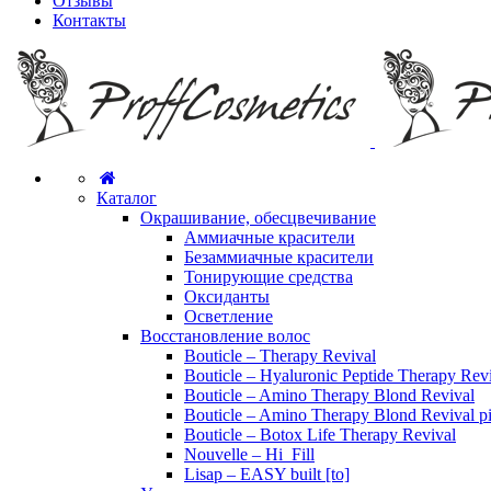
Отзывы
Контакты
Каталог
Окрашивание, обесцвечивание
Аммиачные красители
Безаммиачные красители
Тонирующие средства
Оксиданты
Осветление
Восстановление волос
Bouticle – Therapy Revival
Bouticle – Hyaluronic Peptide Therapy Rev
Bouticle – Amino Therapy Blond Revival
Bouticle – Amino Therapy Blond Revival p
Bouticle – Botox Life Therapy Revival
Nouvelle – Hi_Fill
Lisap – EASY built [to]