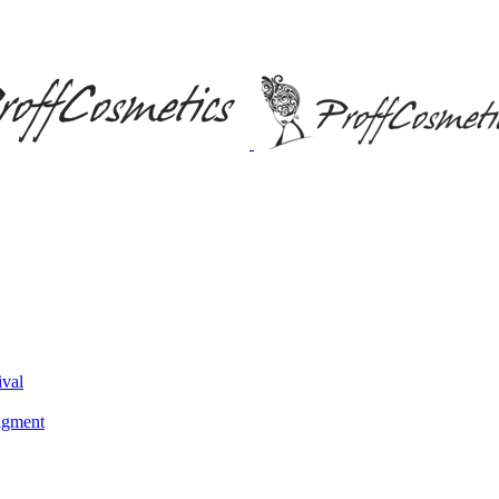
ival
igment