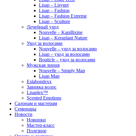
Lisap – Lisynet
Lisap – Fashion
Lisap – Fashion Extreme
Lisap – Sculture
Лечебный уход
Nouvelle – Kapillixine
Lisap – Keraplant Nature
Уход за волосами
Nouvelle – уход за волосами
Lisap – уход за волосами
Bouticle – уход за волосами
Мужская линия
Nouvelle – Simply Man
Lisap Man
Eslabondexx
Завивка волос
Lisaplex™
Scented Emotions
Салонам и мастерам
Семинары
Новости
Новинки
Мастер-класс
Полезное