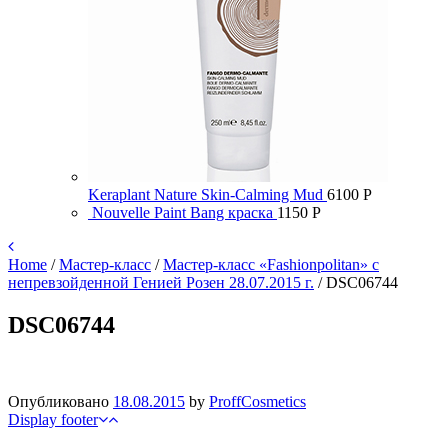
Keraplant Nature Skin-Calming Mud
6100
Р
Nouvelle Paint Bang краска
1150
Р
Home
/
Мастер-класс
/
Мастер-класс «Fashionpolitan» с
непревзойденной Генией Розен 28.07.2015 г.
/
DSC06744
DSC06744
Опубликовано
18.08.2015
by
ProffCosmetics
Display footer