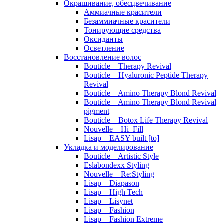
Окрашивание, обесцвечивание
Аммиачные красители
Безаммиачные красители
Тонирующие средства
Оксиданты
Осветление
Восстановление волос
Bouticle – Therapy Revival
Bouticle – Hyaluronic Peptide Therapy
Revival
Bouticle – Amino Therapy Blond Revival
Bouticle – Amino Therapy Blond Revival
pigment
Bouticle – Botox Life Therapy Revival
Nouvelle – Hi_Fill
Lisap – EASY built [to]
Укладка и моделирование
Bouticle – Artistic Style
Eslabondexx Styling
Nouvelle – Re:Styling
Lisap – Diapason
Lisap – High Tech
Lisap – Lisynet
Lisap – Fashion
Lisap – Fashion Extreme