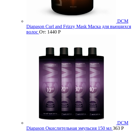
DCM
Diapason Curl and Frizzy Mask Маска для вьющихся
волос
От:
1440
Р
DCM
Diapason Окислительная эмульсия 150 мл
363
Р