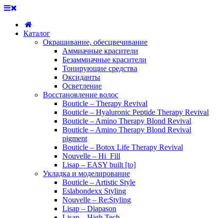
Каталог
Окрашивание, обесцвечивание
Аммиачные красители
Безаммиачные красители
Тонирующие средства
Оксиданты
Осветление
Восстановление волос
Bouticle – Therapy Revival
Bouticle – Hyaluronic Peptide Therapy Revival
Bouticle – Amino Therapy Blond Revival
Bouticle – Amino Therapy Blond Revival
pigment
Bouticle – Botox Life Therapy Revival
Nouvelle – Hi_Fill
Lisap – EASY built [to]
Укладка и моделирование
Bouticle – Artistic Style
Eslabondexx Styling
Nouvelle – Re:Styling
Lisap – Diapason
Lisap – High Tech