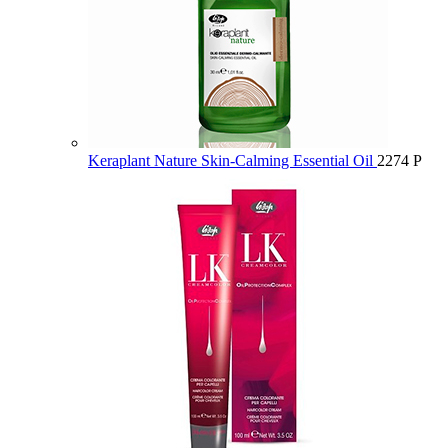
Keraplant Nature Skin-Calming Essential Oil
2274
Р