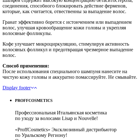
Шалфей содержит высокую концентрацию бетаситостерола,
соединения, способного блокировать действие ферменов,
которые, как считается, отвественны за выпадение волос.
Гранат эффективно борется с истончением или выпадением
волос, улучшая кровообращение кожи головы и укрепляя
волосяные фолликулы.
Кофе улучшает микроциркуляцию, стимулируя активность
волосяных фолликул и предотвращая чрезмерное выпадение
волос.
Способ применения:
После использования специального шампуня нанесите на
чистую кожу головы и аккуратно помассируйте. Не смывайте.
Display footer
PROFFCOSMETICS
Профессиональная Итальянская косметика
по уходу за волосами Lisap и Nouvelle!
«ProffCosmetics» Эксклюзивный дистрибьютор
по Уральскому Региону!