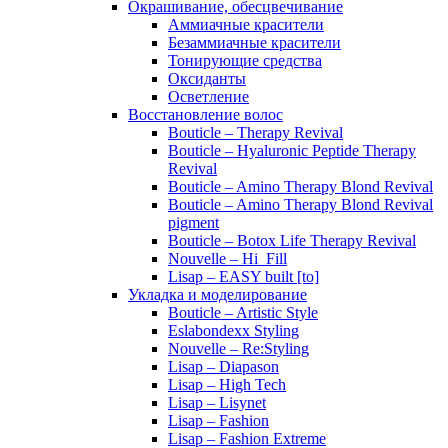
Окрашивание, обесцвечивание
Аммиачные красители
Безаммиачные красители
Тонирующие средства
Оксиданты
Осветление
Восстановление волос
Bouticle – Therapy Revival
Bouticle – Hyaluronic Peptide Therapy
Revival
Bouticle – Amino Therapy Blond Revival
Bouticle – Amino Therapy Blond Revival
pigment
Bouticle – Botox Life Therapy Revival
Nouvelle – Hi_Fill
Lisap – EASY built [to]
Укладка и моделирование
Bouticle – Artistic Style
Eslabondexx Styling
Nouvelle – Re:Styling
Lisap – Diapason
Lisap – High Tech
Lisap – Lisynet
Lisap – Fashion
Lisap – Fashion Extreme