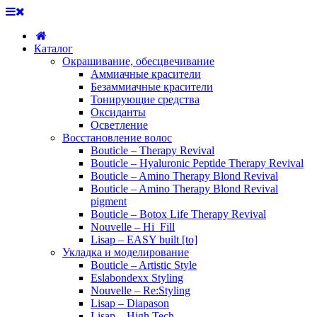
Каталог
Окрашивание, обесцвечивание
Аммиачные красители
Безаммиачные красители
Тонирующие средства
Оксиданты
Осветление
Восстановление волос
Bouticle – Therapy Revival
Bouticle – Hyaluronic Peptide Therapy Revival
Bouticle – Amino Therapy Blond Revival
Bouticle – Amino Therapy Blond Revival
pigment
Bouticle – Botox Life Therapy Revival
Nouvelle – Hi_Fill
Lisap – EASY built [to]
Укладка и моделирование
Bouticle – Artistic Style
Eslabondexx Styling
Nouvelle – Re:Styling
Lisap – Diapason
Lisap – High Tech