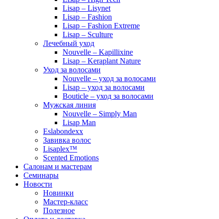
Lisap – Lisynet
Lisap – Fashion
Lisap – Fashion Extreme
Lisap – Sculture
Лечебный уход
Nouvelle – Kapillixine
Lisap – Keraplant Nature
Уход за волосами
Nouvelle – уход за волосами
Lisap – уход за волосами
Bouticle – уход за волосами
Мужская линия
Nouvelle – Simply Man
Lisap Man
Eslabondexx
Завивка волос
Lisaplex™
Scented Emotions
Салонам и мастерам
Семинары
Новости
Новинки
Мастер-класс
Полезное