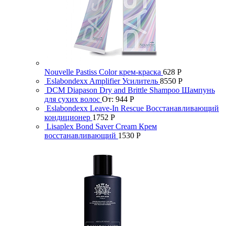
Nouvelle Pastiss Color крем-краска
628
Р
Eslabondexx Amplifier Усилитель
8550
Р
DCM Diapason Dry and Brittle Shampoo Шампунь
для сухих волос
От:
944
Р
Eslabondexx Leave-In Rescue Восстанавливающий
кондиционер
1752
Р
Lisaplex Bond Saver Cream Крем
восстанавливающий
1530
Р