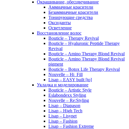
Окрашивание, обесцвечивание
Аммиачные красители
Безаммиачные красители
Тонирующие средства
Оксиданты
Осветление
Восстановление волос
Bouticle – Therapy Revival
Bouticle – Hyaluronic Peptide Therapy
Revival
Bouticle – Amino Therapy Blond Revival
Bouticle – Amino Therapy Blond Revival
pigment
Bouticle – Botox Life Therapy Revival
Nouvelle – Hi_Fill
Lisap – EASY built [to]
Укладка и моделирование
Bouticle – Artistic Style
Eslabondexx Styling
Nouvelle – Re:Styling
Lisap – Diapason
Lisap – High Tech
Lisap – Lisynet
Lisap – Fashion
Lisap – Fashion Extreme