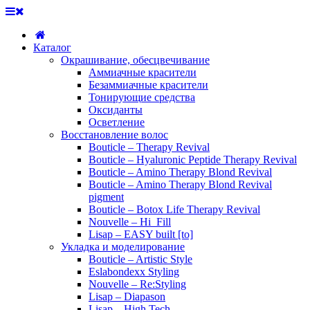
Каталог
Окрашивание, обесцвечивание
Аммиачные красители
Безаммиачные красители
Тонирующие средства
Оксиданты
Осветление
Восстановление волос
Bouticle – Therapy Revival
Bouticle – Hyaluronic Peptide Therapy Revival
Bouticle – Amino Therapy Blond Revival
Bouticle – Amino Therapy Blond Revival
pigment
Bouticle – Botox Life Therapy Revival
Nouvelle – Hi_Fill
Lisap – EASY built [to]
Укладка и моделирование
Bouticle – Artistic Style
Eslabondexx Styling
Nouvelle – Re:Styling
Lisap – Diapason
Lisap – High Tech