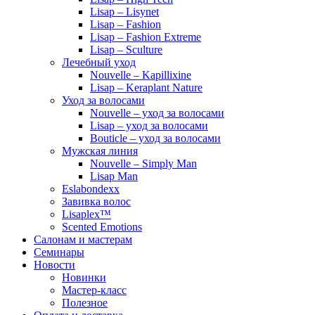
Lisap – Lisynet
Lisap – Fashion
Lisap – Fashion Extreme
Lisap – Sculture
Лечебный уход
Nouvelle – Kapillixine
Lisap – Keraplant Nature
Уход за волосами
Nouvelle – уход за волосами
Lisap – уход за волосами
Bouticle – уход за волосами
Мужская линия
Nouvelle – Simply Man
Lisap Man
Eslabondexx
Завивка волос
Lisaplex™
Scented Emotions
Салонам и мастерам
Семинары
Новости
Новинки
Мастер-класс
Полезное