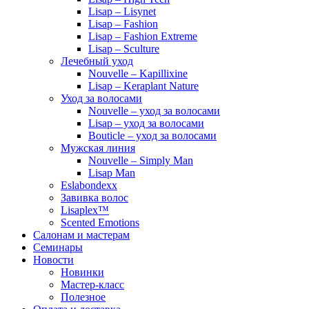
Lisap – Lisynet
Lisap – Fashion
Lisap – Fashion Extreme
Lisap – Sculture
Лечебный уход
Nouvelle – Kapillixine
Lisap – Keraplant Nature
Уход за волосами
Nouvelle – уход за волосами
Lisap – уход за волосами
Bouticle – уход за волосами
Мужская линия
Nouvelle – Simply Man
Lisap Man
Eslabondexx
Завивка волос
Lisaplex™
Scented Emotions
Салонам и мастерам
Семинары
Новости
Новинки
Мастер-класс
Полезное