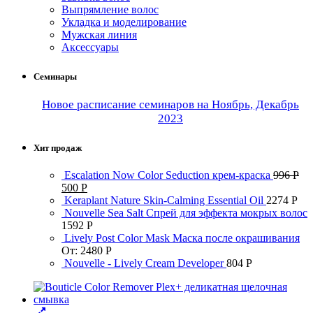
Выпрямление волос
Укладка и моделирование
Мужская линия
Аксессуары
Семинары
Новое расписание семинаров на Ноябрь, Декабрь
2023
Хит продаж
Escalation Now Color Seduction крем-краска
996
Р
500
Р
Keraplant Nature Skin-Calming Essential Oil
2274
Р
Nouvelle Sea Salt Спрей для эффекта мокрых волос
1592
Р
Lively Post Color Mask Маска после окрашивания
От:
2480
Р
Nouvelle - Lively Cream Developer
804
Р