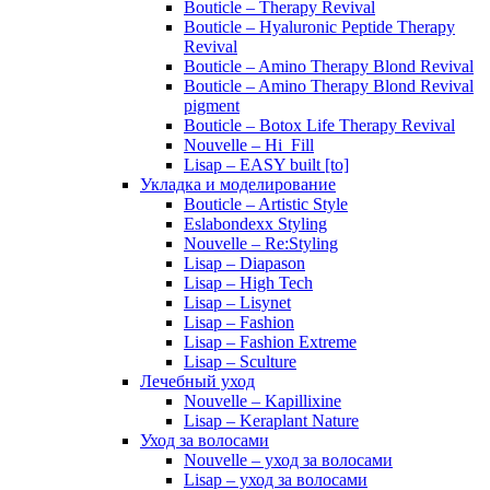
Bouticle – Therapy Revival
Bouticle – Hyaluronic Peptide Therapy
Revival
Bouticle – Amino Therapy Blond Revival
Bouticle – Amino Therapy Blond Revival
pigment
Bouticle – Botox Life Therapy Revival
Nouvelle – Hi_Fill
Lisap – EASY built [to]
Укладка и моделирование
Bouticle – Artistic Style
Eslabondexx Styling
Nouvelle – Re:Styling
Lisap – Diapason
Lisap – High Tech
Lisap – Lisynet
Lisap – Fashion
Lisap – Fashion Extreme
Lisap – Sculture
Лечебный уход
Nouvelle – Kapillixine
Lisap – Keraplant Nature
Уход за волосами
Nouvelle – уход за волосами
Lisap – уход за волосами