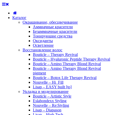
Каталог
Окрашивание, обесцвечивание
Аммиачные красители
Безаммиачные красители
Тонирующие средства
Оксиданты
Осветление
Восстановление волос
Bouticle – Therapy Revival
Bouticle – Hyaluronic Peptide Therapy Revival
Bouticle – Amino Therapy Blond Revival
Bouticle – Amino Therapy Blond Revival
pigment
Bouticle – Botox Life Therapy Revival
Nouvelle – Hi_Fill
Lisap – EASY built [to]
Укладка и моделирование
Bouticle – Artistic Style
Eslabondexx Styling
Nouvelle – Re:Styling
Lisap – Diapason
Lisap – High Tech