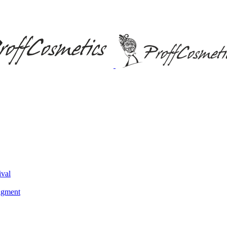
ival
igment