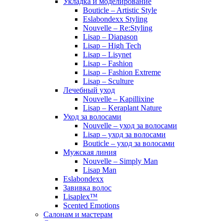
Укладка и моделирование
Bouticle – Artistic Style
Eslabondexx Styling
Nouvelle – Re:Styling
Lisap – Diapason
Lisap – High Tech
Lisap – Lisynet
Lisap – Fashion
Lisap – Fashion Extreme
Lisap – Sculture
Лечебный уход
Nouvelle – Kapillixine
Lisap – Keraplant Nature
Уход за волосами
Nouvelle – уход за волосами
Lisap – уход за волосами
Bouticle – уход за волосами
Мужская линия
Nouvelle – Simply Man
Lisap Man
Eslabondexx
Завивка волос
Lisaplex™
Scented Emotions
Салонам и мастерам