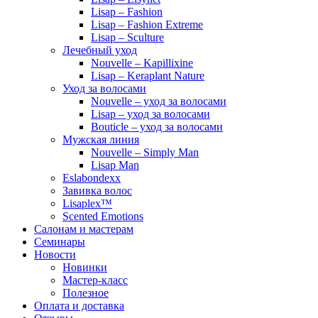
Lisap – Fashion
Lisap – Fashion Extreme
Lisap – Sculture
Лечебный уход
Nouvelle – Kapillixine
Lisap – Keraplant Nature
Уход за волосами
Nouvelle – уход за волосами
Lisap – уход за волосами
Bouticle – уход за волосами
Мужская линия
Nouvelle – Simply Man
Lisap Man
Eslabondexx
Завивка волос
Lisaplex™
Scented Emotions
Салонам и мастерам
Семинары
Новости
Новинки
Мастер-класс
Полезное
Оплата и доставка