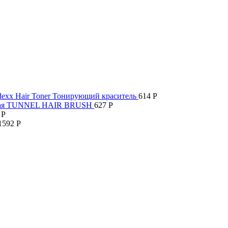
dexx Hair Toner Тонирующий краситель
614
Р
довая TUNNEL HAIR BRUSH
627
Р
3
Р
1592
Р