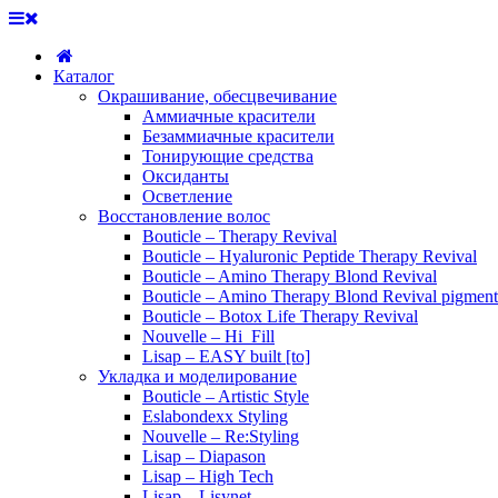
Каталог
Окрашивание, обесцвечивание
Аммиачные красители
Безаммиачные красители
Тонирующие средства
Оксиданты
Осветление
Восстановление волос
Bouticle – Therapy Revival
Bouticle – Hyaluronic Peptide Therapy Revival
Bouticle – Amino Therapy Blond Revival
Bouticle – Amino Therapy Blond Revival pigment
Bouticle – Botox Life Therapy Revival
Nouvelle – Hi_Fill
Lisap – EASY built [to]
Укладка и моделирование
Bouticle – Artistic Style
Eslabondexx Styling
Nouvelle – Re:Styling
Lisap – Diapason
Lisap – High Tech
Lisap – Lisynet