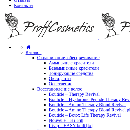
Отзывы
Контакты
Каталог
Окрашивание, обесцвечивание
Аммиачные красители
Безаммиачные красители
Тонирующие средства
Оксиданты
Осветление
Восстановление волос
Bouticle – Therapy Revival
Bouticle – Hyaluronic Peptide Therapy Rev
Bouticle – Amino Therapy Blond Revival
Bouticle – Amino Therapy Blond Revival p
Bouticle – Botox Life Therapy Revival
Nouvelle – Hi_Fill
Lisap – EASY built [to]