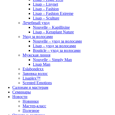
Lisap – Lisynet
Lisap – Fashion
Lisap – Fashion Extreme
Lisap – Sculture
Лечебный уход
Nouvelle – Kapillixine
Lisap – Keraplant Nature
Уход за волосами
Nouvelle – уход за волосами
Lisap – уход за волосами
Bouticle – уход за волосами
Мужская линия
Nouvelle – Simply Man
Lisap Man
Eslabondexx
Завивка волос
Lisaplex™
Scented Emotions
Салонам и мастерам
Семинары
Новости
Новинки
Мастер-класс
Полезное