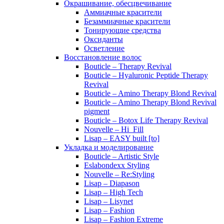
Окрашивание, обесцвечивание
Аммиачные красители
Безаммиачные красители
Тонирующие средства
Оксиданты
Осветление
Восстановление волос
Bouticle – Therapy Revival
Bouticle – Hyaluronic Peptide Therapy
Revival
Bouticle – Amino Therapy Blond Revival
Bouticle – Amino Therapy Blond Revival
pigment
Bouticle – Botox Life Therapy Revival
Nouvelle – Hi_Fill
Lisap – EASY built [to]
Укладка и моделирование
Bouticle – Artistic Style
Eslabondexx Styling
Nouvelle – Re:Styling
Lisap – Diapason
Lisap – High Tech
Lisap – Lisynet
Lisap – Fashion
Lisap – Fashion Extreme