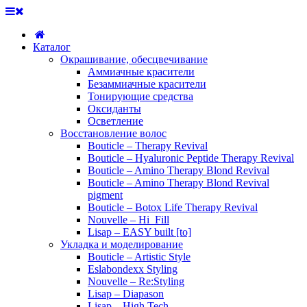
Каталог
Окрашивание, обесцвечивание
Аммиачные красители
Безаммиачные красители
Тонирующие средства
Оксиданты
Осветление
Восстановление волос
Bouticle – Therapy Revival
Bouticle – Hyaluronic Peptide Therapy Revival
Bouticle – Amino Therapy Blond Revival
Bouticle – Amino Therapy Blond Revival
pigment
Bouticle – Botox Life Therapy Revival
Nouvelle – Hi_Fill
Lisap – EASY built [to]
Укладка и моделирование
Bouticle – Artistic Style
Eslabondexx Styling
Nouvelle – Re:Styling
Lisap – Diapason
Lisap – High Tech