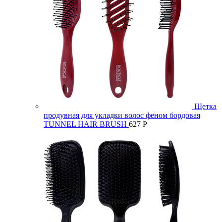
Щетка
продувная для укладки волос феном бордовая
TUNNEL HAIR BRUSH
627
Р