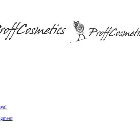
ival
igment