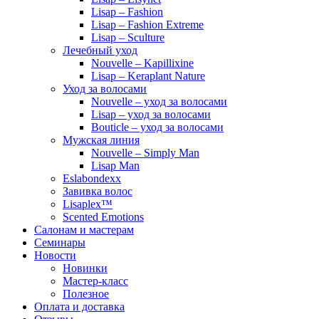
Lisap – Fashion
Lisap – Fashion Extreme
Lisap – Sculture
Лечебный уход
Nouvelle – Kapillixine
Lisap – Keraplant Nature
Уход за волосами
Nouvelle – уход за волосами
Lisap – уход за волосами
Bouticle – уход за волосами
Мужская линия
Nouvelle – Simply Man
Lisap Man
Eslabondexx
Завивка волос
Lisaplex™
Scented Emotions
Салонам и мастерам
Семинары
Новости
Новинки
Мастер-класс
Полезное
Оплата и доставка