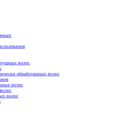
денных
спользования
ослушных волос
к
мически обработанных волос
ания
енных волос
 волос
дых волос
а