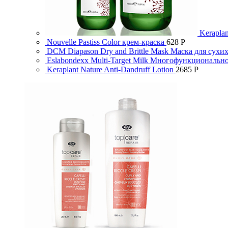
Keraplan
Nouvelle Pastiss Color крем-краска
628
Р
DCM Diapason Dry and Brittle Mask Маска для сухи
Eslabondexx Multi-Target Milk Многофункциональн
Keraplant Nature Anti-Dandruff Lotion
2685
Р