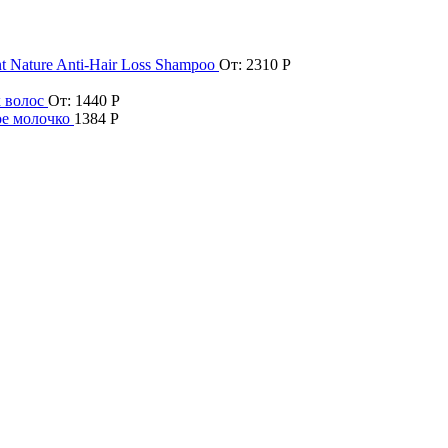
t Nature Anti-Hair Loss Shampoo
От:
2310
Р
х волос
От:
1440
Р
ое молочко
1384
Р