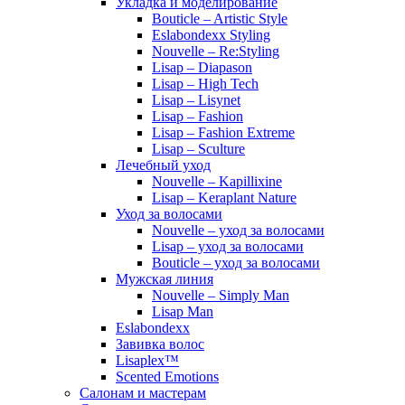
Укладка и моделирование
Bouticle – Artistic Style
Eslabondexx Styling
Nouvelle – Re:Styling
Lisap – Diapason
Lisap – High Tech
Lisap – Lisynet
Lisap – Fashion
Lisap – Fashion Extreme
Lisap – Sculture
Лечебный уход
Nouvelle – Kapillixine
Lisap – Keraplant Nature
Уход за волосами
Nouvelle – уход за волосами
Lisap – уход за волосами
Bouticle – уход за волосами
Мужская линия
Nouvelle – Simply Man
Lisap Man
Eslabondexx
Завивка волос
Lisaplex™
Scented Emotions
Салонам и мастерам