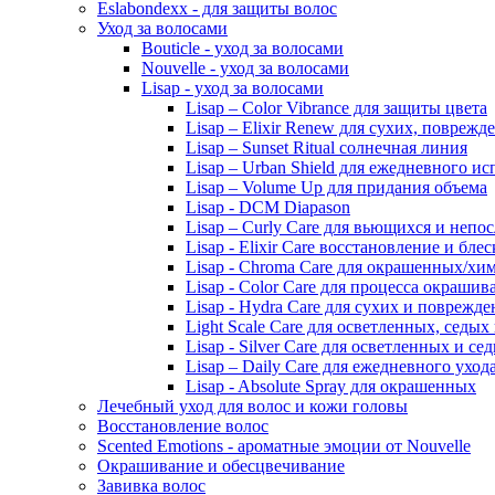
Eslabondexx - для защиты волос
Уход за волосами
Bouticle - уход за волосами
Nouvelle - уход за волосами
Lisap - уход за волосами
Lisap – Color Vibrance для защиты цвета
Lisap – Elixir Renew для сухих, повреж
Lisap – Sunset Ritual солнечная линия
Lisap – Urban Shield для ежедневного и
Lisap – Volume Up для придания объема
Lisap - DCM Diapason
Lisap – Curly Care для вьющихся и неп
Lisap - Elixir Care восстановление и блес
Lisap - Chroma Care для окрашенных/хи
Lisap - Color Care для процесса окрашив
Lisap - Hydra Care для сухих и поврежд
Light Scale Care для осветленных, седых
Lisap - Silver Care для осветленных и се
Lisap – Daily Care для ежедневного уход
Lisap - Absolute Spray для окрашенных
Лечебный уход для волос и кожи головы
Восстановление волос
Scented Emotions - ароматные эмоции от Nouvelle
Окрашивание и обесцвечивание
Завивка волос