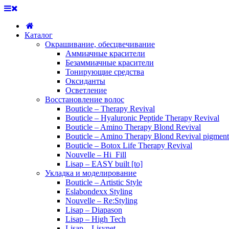
Каталог
Окрашивание, обесцвечивание
Аммиачные красители
Безаммиачные красители
Тонирующие средства
Оксиданты
Осветление
Восстановление волос
Bouticle – Therapy Revival
Bouticle – Hyaluronic Peptide Therapy Revival
Bouticle – Amino Therapy Blond Revival
Bouticle – Amino Therapy Blond Revival pigment
Bouticle – Botox Life Therapy Revival
Nouvelle – Hi_Fill
Lisap – EASY built [to]
Укладка и моделирование
Bouticle – Artistic Style
Eslabondexx Styling
Nouvelle – Re:Styling
Lisap – Diapason
Lisap – High Tech
Lisap – Lisynet