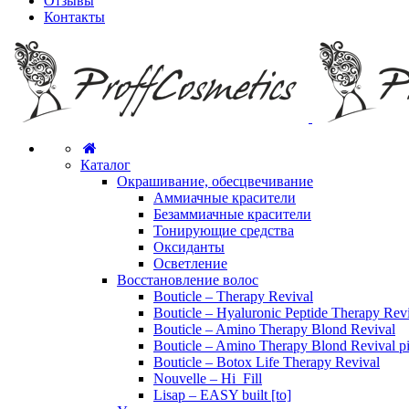
Отзывы
Контакты
Каталог
Окрашивание, обесцвечивание
Аммиачные красители
Безаммиачные красители
Тонирующие средства
Оксиданты
Осветление
Восстановление волос
Bouticle – Therapy Revival
Bouticle – Hyaluronic Peptide Therapy Rev
Bouticle – Amino Therapy Blond Revival
Bouticle – Amino Therapy Blond Revival p
Bouticle – Botox Life Therapy Revival
Nouvelle – Hi_Fill
Lisap – EASY built [to]