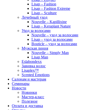
Lisap – Fashion
Lisap – Fashion Extreme
Lisap – Sculture
Лечебный уход
Nouvelle – Kapillixine
Lisap – Keraplant Nature
Уход за волосами
Nouvelle – уход за волосами
Lisap – уход за волосами
Bouticle – уход за волосами
Мужская линия
Nouvelle – Simply Man
Lisap Man
Eslabondexx
Завивка волос
Lisaplex™
Scented Emotions
Салонам и мастерам
Семинары
Новости
Новинки
Мастер-класс
Полезное
Оплата и доставка