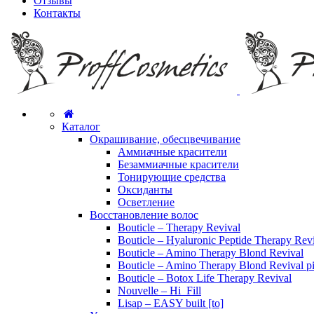
Отзывы
Контакты
Каталог
Окрашивание, обесцвечивание
Аммиачные красители
Безаммиачные красители
Тонирующие средства
Оксиданты
Осветление
Восстановление волос
Bouticle – Therapy Revival
Bouticle – Hyaluronic Peptide Therapy Rev
Bouticle – Amino Therapy Blond Revival
Bouticle – Amino Therapy Blond Revival p
Bouticle – Botox Life Therapy Revival
Nouvelle – Hi_Fill
Lisap – EASY built [to]