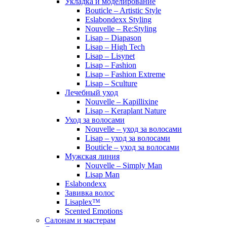
Укладка и моделирование
Bouticle – Artistic Style
Eslabondexx Styling
Nouvelle – Re:Styling
Lisap – Diapason
Lisap – High Tech
Lisap – Lisynet
Lisap – Fashion
Lisap – Fashion Extreme
Lisap – Sculture
Лечебный уход
Nouvelle – Kapillixine
Lisap – Keraplant Nature
Уход за волосами
Nouvelle – уход за волосами
Lisap – уход за волосами
Bouticle – уход за волосами
Мужская линия
Nouvelle – Simply Man
Lisap Man
Eslabondexx
Завивка волос
Lisaplex™
Scented Emotions
Салонам и мастерам