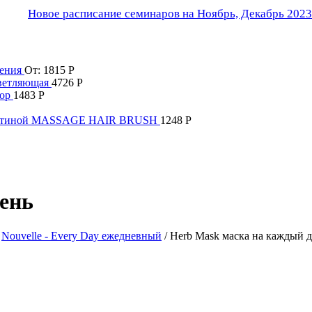
Новое расписание семинаров на Ноябрь, Декабрь 2023
ления
От:
1815
Р
светляющая
4726
Р
ор
1483
Р
й щетиной MASSAGE HAIR BRUSH
1248
Р
ень
/
Nouvelle - Every Day ежедневный
/ Herb Mask маска на каждый 