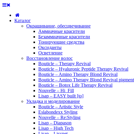
Каталог
Окрашивание, обесцвечивание
Аммиачные красители
Безаммиачные красители
Тонирующие средства
Оксиданты
Осветление
Восстановление волос
Bouticle – Therapy Revival
Bouticle – Hyaluronic Peptide Therapy Revival
Bouticle – Amino Therapy Blond Revival
Bouticle – Amino Therapy Blond Revival pigment
Bouticle – Botox Life Therapy Revival
Nouvelle – Hi_Fill
Lisap – EASY built [to]
Укладка и моделирование
Bouticle – Artistic Style
Eslabondexx Styling
Nouvelle – Re:Styling
Lisap – Diapason
Lisap – High Tech
Lisap – Lisynet