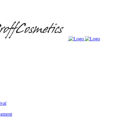
ival
igment