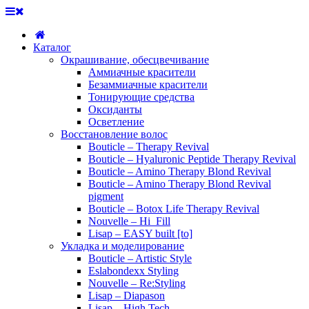
Каталог
Окрашивание, обесцвечивание
Аммиачные красители
Безаммиачные красители
Тонирующие средства
Оксиданты
Осветление
Восстановление волос
Bouticle – Therapy Revival
Bouticle – Hyaluronic Peptide Therapy Revival
Bouticle – Amino Therapy Blond Revival
Bouticle – Amino Therapy Blond Revival
pigment
Bouticle – Botox Life Therapy Revival
Nouvelle – Hi_Fill
Lisap – EASY built [to]
Укладка и моделирование
Bouticle – Artistic Style
Eslabondexx Styling
Nouvelle – Re:Styling
Lisap – Diapason
Lisap – High Tech