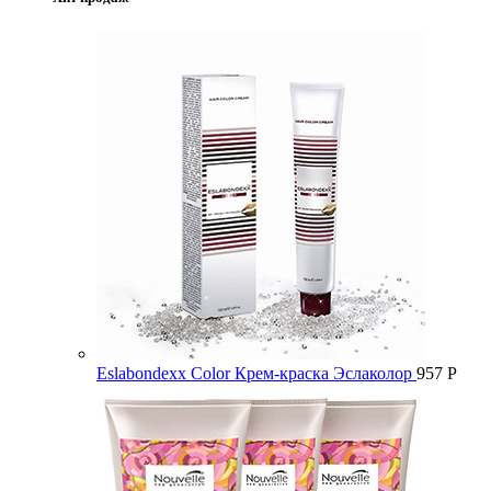
Eslabondexx Color Крем-краска Эслаколор
957
Р