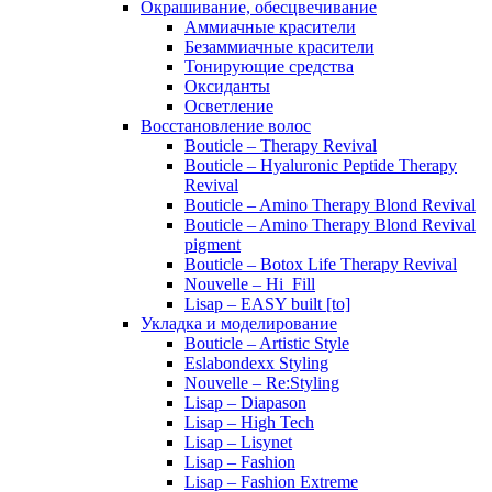
Окрашивание, обесцвечивание
Аммиачные красители
Безаммиачные красители
Тонирующие средства
Оксиданты
Осветление
Восстановление волос
Bouticle – Therapy Revival
Bouticle – Hyaluronic Peptide Therapy
Revival
Bouticle – Amino Therapy Blond Revival
Bouticle – Amino Therapy Blond Revival
pigment
Bouticle – Botox Life Therapy Revival
Nouvelle – Hi_Fill
Lisap – EASY built [to]
Укладка и моделирование
Bouticle – Artistic Style
Eslabondexx Styling
Nouvelle – Re:Styling
Lisap – Diapason
Lisap – High Tech
Lisap – Lisynet
Lisap – Fashion
Lisap – Fashion Extreme