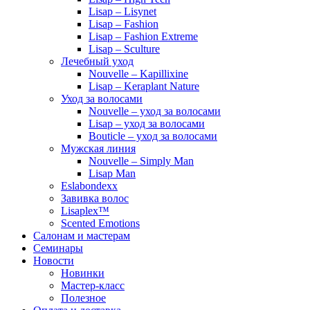
Lisap – Lisynet
Lisap – Fashion
Lisap – Fashion Extreme
Lisap – Sculture
Лечебный уход
Nouvelle – Kapillixine
Lisap – Keraplant Nature
Уход за волосами
Nouvelle – уход за волосами
Lisap – уход за волосами
Bouticle – уход за волосами
Мужская линия
Nouvelle – Simply Man
Lisap Man
Eslabondexx
Завивка волос
Lisaplex™
Scented Emotions
Салонам и мастерам
Семинары
Новости
Новинки
Мастер-класс
Полезное