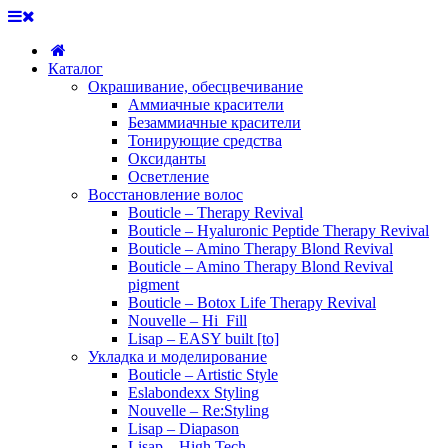
Каталог
Окрашивание, обесцвечивание
Аммиачные красители
Безаммиачные красители
Тонирующие средства
Оксиданты
Осветление
Восстановление волос
Bouticle – Therapy Revival
Bouticle – Hyaluronic Peptide Therapy Revival
Bouticle – Amino Therapy Blond Revival
Bouticle – Amino Therapy Blond Revival
pigment
Bouticle – Botox Life Therapy Revival
Nouvelle – Hi_Fill
Lisap – EASY built [to]
Укладка и моделирование
Bouticle – Artistic Style
Eslabondexx Styling
Nouvelle – Re:Styling
Lisap – Diapason
Lisap – High Tech