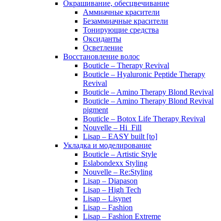
Окрашивание, обесцвечивание
Аммиачные красители
Безаммиачные красители
Тонирующие средства
Оксиданты
Осветление
Восстановление волос
Bouticle – Therapy Revival
Bouticle – Hyaluronic Peptide Therapy
Revival
Bouticle – Amino Therapy Blond Revival
Bouticle – Amino Therapy Blond Revival
pigment
Bouticle – Botox Life Therapy Revival
Nouvelle – Hi_Fill
Lisap – EASY built [to]
Укладка и моделирование
Bouticle – Artistic Style
Eslabondexx Styling
Nouvelle – Re:Styling
Lisap – Diapason
Lisap – High Tech
Lisap – Lisynet
Lisap – Fashion
Lisap – Fashion Extreme