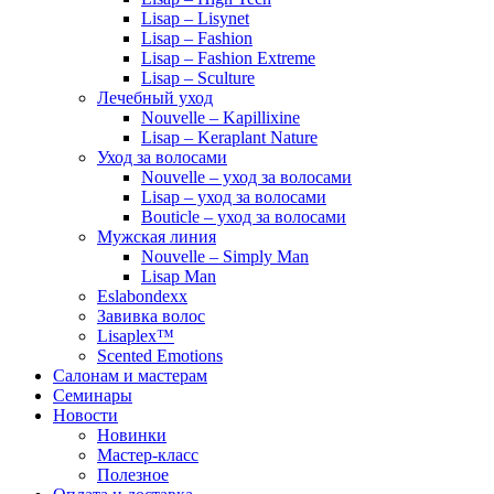
Lisap – Lisynet
Lisap – Fashion
Lisap – Fashion Extreme
Lisap – Sculture
Лечебный уход
Nouvelle – Kapillixine
Lisap – Keraplant Nature
Уход за волосами
Nouvelle – уход за волосами
Lisap – уход за волосами
Bouticle – уход за волосами
Мужская линия
Nouvelle – Simply Man
Lisap Man
Eslabondexx
Завивка волос
Lisaplex™
Scented Emotions
Салонам и мастерам
Семинары
Новости
Новинки
Мастер-класс
Полезное