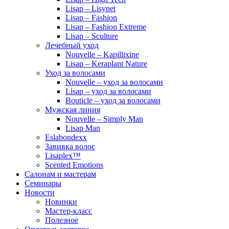
Lisap – Lisynet
Lisap – Fashion
Lisap – Fashion Extreme
Lisap – Sculture
Лечебный уход
Nouvelle – Kapillixine
Lisap – Keraplant Nature
Уход за волосами
Nouvelle – уход за волосами
Lisap – уход за волосами
Bouticle – уход за волосами
Мужская линия
Nouvelle – Simply Man
Lisap Man
Eslabondexx
Завивка волос
Lisaplex™
Scented Emotions
Салонам и мастерам
Семинары
Новости
Новинки
Мастер-класс
Полезное