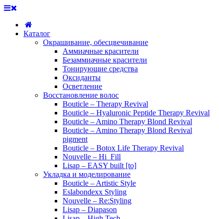
Каталог
Окрашивание, обесцвечивание
Аммиачные красители
Безаммиачные красители
Тонирующие средства
Оксиданты
Осветление
Восстановление волос
Bouticle – Therapy Revival
Bouticle – Hyaluronic Peptide Therapy Revival
Bouticle – Amino Therapy Blond Revival
Bouticle – Amino Therapy Blond Revival
pigment
Bouticle – Botox Life Therapy Revival
Nouvelle – Hi_Fill
Lisap – EASY built [to]
Укладка и моделирование
Bouticle – Artistic Style
Eslabondexx Styling
Nouvelle – Re:Styling
Lisap – Diapason
Lisap – High Tech