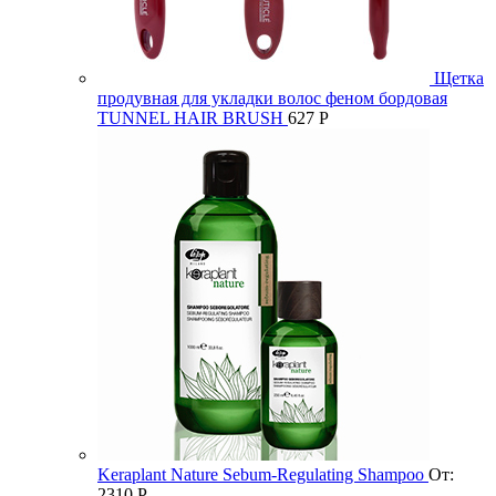
Щетка
продувная для укладки волос феном бордовая
TUNNEL HAIR BRUSH
627
Р
Keraplant Nature Sebum-Regulating Shampoo
От:
2310
Р