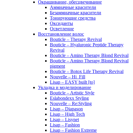
Окрашивание, обесцвечивание
Аммиачные красители
Безаммиачные красители
Тонирующие средства
Оксиданты
Осветление
Восстановление волос
Bouticle – Therapy Revival
Bouticle – Hyaluronic Peptide Therapy
Revival
Bouticle – Amino Therapy Blond Revival
Bouticle – Amino Therapy Blond Revival
pigment
Bouticle – Botox Life Therapy Revival
Nouvelle – Hi_Fill
Lisap – EASY built [to]
Укладка и моделирование
Bouticle – Artistic Style
Eslabondexx Styling
Nouvelle – Re:Styling
Lisap – Diapason
Lisap – High Tech
Lisap – Lisynet
Lisap – Fashion
Lisap – Fashion Extreme