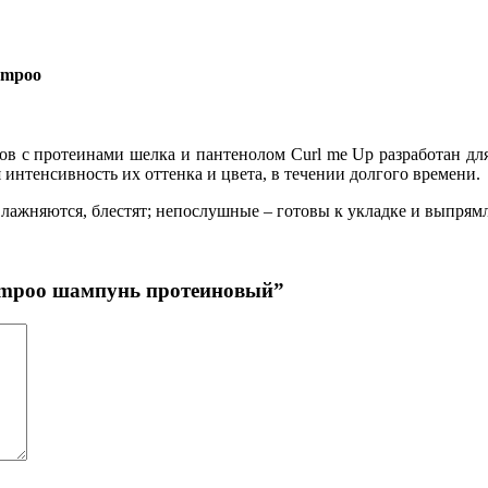
ampoo
ов с протеинами шелка и пантенолом Curl me Up разработан дл
интенсивность их оттенка и цвета, в течении долгого времени.
лажняются, блестят; непослушные – готовы к укладке и выпрямл
shampoo шампунь протеиновый”