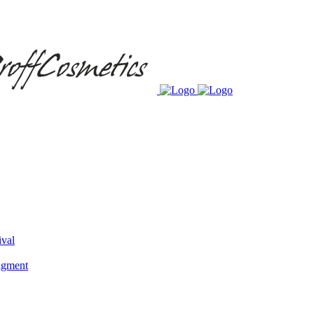
ival
igment