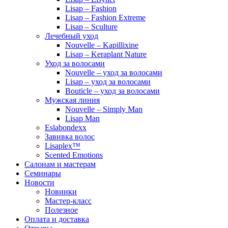
Lisap – Fashion
Lisap – Fashion Extreme
Lisap – Sculture
Лечебный уход
Nouvelle – Kapillixine
Lisap – Keraplant Nature
Уход за волосами
Nouvelle – уход за волосами
Lisap – уход за волосами
Bouticle – уход за волосами
Мужская линия
Nouvelle – Simply Man
Lisap Man
Eslabondexx
Завивка волос
Lisaplex™
Scented Emotions
Салонам и мастерам
Семинары
Новости
Новинки
Мастер-класс
Полезное
Оплата и доставка