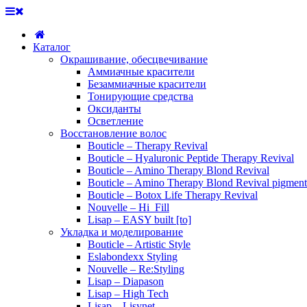
Каталог
Окрашивание, обесцвечивание
Аммиачные красители
Безаммиачные красители
Тонирующие средства
Оксиданты
Осветление
Восстановление волос
Bouticle – Therapy Revival
Bouticle – Hyaluronic Peptide Therapy Revival
Bouticle – Amino Therapy Blond Revival
Bouticle – Amino Therapy Blond Revival pigment
Bouticle – Botox Life Therapy Revival
Nouvelle – Hi_Fill
Lisap – EASY built [to]
Укладка и моделирование
Bouticle – Artistic Style
Eslabondexx Styling
Nouvelle – Re:Styling
Lisap – Diapason
Lisap – High Tech
Lisap – Lisynet