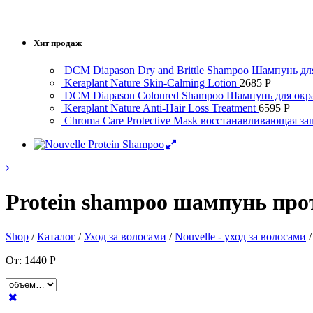
Хит продаж
DCM Diapason Dry and Brittle Shampoo Шампунь дл
Keraplant Nature Skin-Calming Lotion
2685
Р
DCM Diapason Coloured Shampoo Шампунь для ок
Keraplant Nature Anti-Hair Loss Treatment
6595
Р
Chroma Care Protective Mask восстанавливающая з
Protein shampoo шампунь пр
Shop
/
Каталог
/
Уход за волосами
/
Nouvelle - уход за волосами
От:
1440
Р