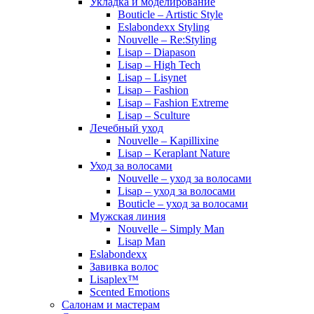
Укладка и моделирование
Bouticle – Artistic Style
Eslabondexx Styling
Nouvelle – Re:Styling
Lisap – Diapason
Lisap – High Tech
Lisap – Lisynet
Lisap – Fashion
Lisap – Fashion Extreme
Lisap – Sculture
Лечебный уход
Nouvelle – Kapillixine
Lisap – Keraplant Nature
Уход за волосами
Nouvelle – уход за волосами
Lisap – уход за волосами
Bouticle – уход за волосами
Мужская линия
Nouvelle – Simply Man
Lisap Man
Eslabondexx
Завивка волос
Lisaplex™
Scented Emotions
Салонам и мастерам