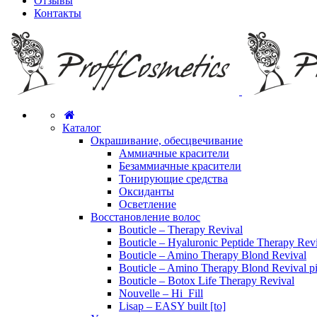
Отзывы
Контакты
Каталог
Окрашивание, обесцвечивание
Аммиачные красители
Безаммиачные красители
Тонирующие средства
Оксиданты
Осветление
Восстановление волос
Bouticle – Therapy Revival
Bouticle – Hyaluronic Peptide Therapy Rev
Bouticle – Amino Therapy Blond Revival
Bouticle – Amino Therapy Blond Revival p
Bouticle – Botox Life Therapy Revival
Nouvelle – Hi_Fill
Lisap – EASY built [to]