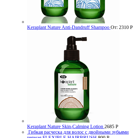
Keraplant Nature Anti-Dandruff Shampoo
От:
2310
Р
Keraplant Nature Skin-Calming Lotion
2685
Р
Гибкая расческа для волос с двойными зубьями
черная FLEXIBLE HAIRBRUSH
800
Р