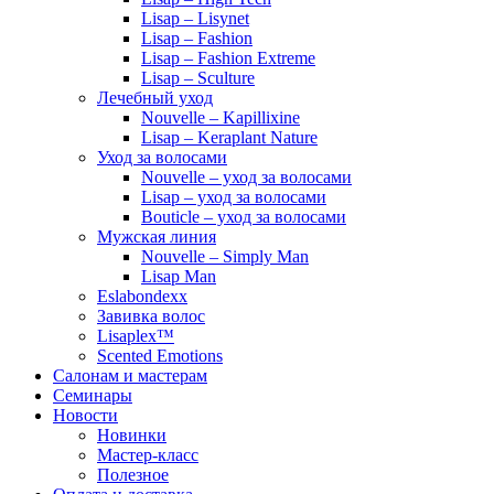
Lisap – Lisynet
Lisap – Fashion
Lisap – Fashion Extreme
Lisap – Sculture
Лечебный уход
Nouvelle – Kapillixine
Lisap – Keraplant Nature
Уход за волосами
Nouvelle – уход за волосами
Lisap – уход за волосами
Bouticle – уход за волосами
Мужская линия
Nouvelle – Simply Man
Lisap Man
Eslabondexx
Завивка волос
Lisaplex™
Scented Emotions
Салонам и мастерам
Семинары
Новости
Новинки
Мастер-класс
Полезное