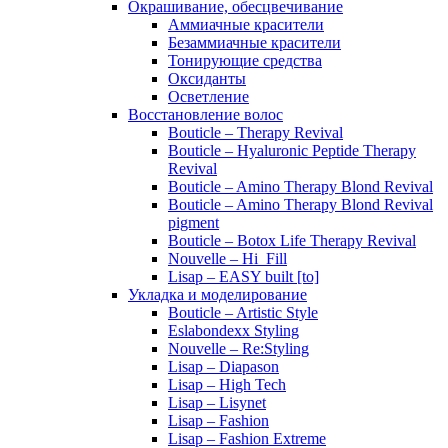
Окрашивание, обесцвечивание
Аммиачные красители
Безаммиачные красители
Тонирующие средства
Оксиданты
Осветление
Восстановление волос
Bouticle – Therapy Revival
Bouticle – Hyaluronic Peptide Therapy
Revival
Bouticle – Amino Therapy Blond Revival
Bouticle – Amino Therapy Blond Revival
pigment
Bouticle – Botox Life Therapy Revival
Nouvelle – Hi_Fill
Lisap – EASY built [to]
Укладка и моделирование
Bouticle – Artistic Style
Eslabondexx Styling
Nouvelle – Re:Styling
Lisap – Diapason
Lisap – High Tech
Lisap – Lisynet
Lisap – Fashion
Lisap – Fashion Extreme