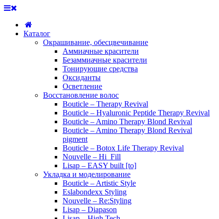
Каталог
Окрашивание, обесцвечивание
Аммиачные красители
Безаммиачные красители
Тонирующие средства
Оксиданты
Осветление
Восстановление волос
Bouticle – Therapy Revival
Bouticle – Hyaluronic Peptide Therapy Revival
Bouticle – Amino Therapy Blond Revival
Bouticle – Amino Therapy Blond Revival
pigment
Bouticle – Botox Life Therapy Revival
Nouvelle – Hi_Fill
Lisap – EASY built [to]
Укладка и моделирование
Bouticle – Artistic Style
Eslabondexx Styling
Nouvelle – Re:Styling
Lisap – Diapason
Lisap – High Tech