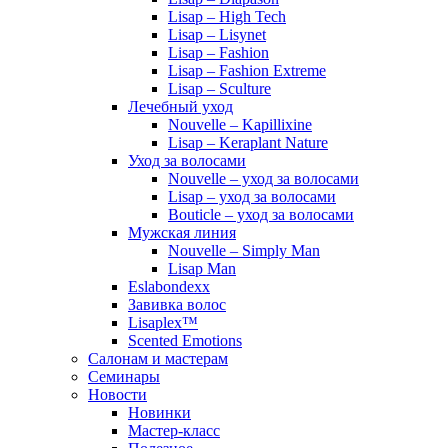
Lisap – High Tech
Lisap – Lisynet
Lisap – Fashion
Lisap – Fashion Extreme
Lisap – Sculture
Лечебный уход
Nouvelle – Kapillixine
Lisap – Keraplant Nature
Уход за волосами
Nouvelle – уход за волосами
Lisap – уход за волосами
Bouticle – уход за волосами
Мужская линия
Nouvelle – Simply Man
Lisap Man
Eslabondexx
Завивка волос
Lisaplex™
Scented Emotions
Салонам и мастерам
Семинары
Новости
Новинки
Мастер-класс