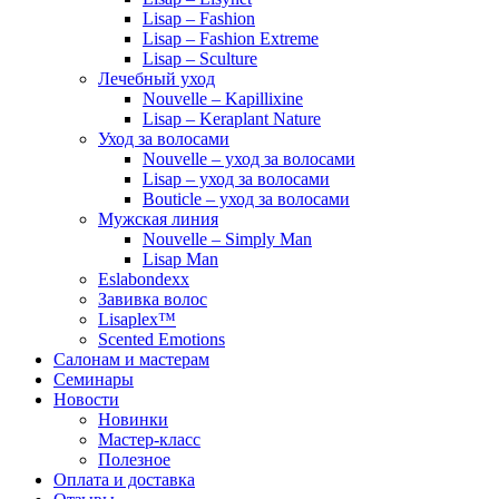
Lisap – Fashion
Lisap – Fashion Extreme
Lisap – Sculture
Лечебный уход
Nouvelle – Kapillixine
Lisap – Keraplant Nature
Уход за волосами
Nouvelle – уход за волосами
Lisap – уход за волосами
Bouticle – уход за волосами
Мужская линия
Nouvelle – Simply Man
Lisap Man
Eslabondexx
Завивка волос
Lisaplex™
Scented Emotions
Салонам и мастерам
Семинары
Новости
Новинки
Мастер-класс
Полезное
Оплата и доставка