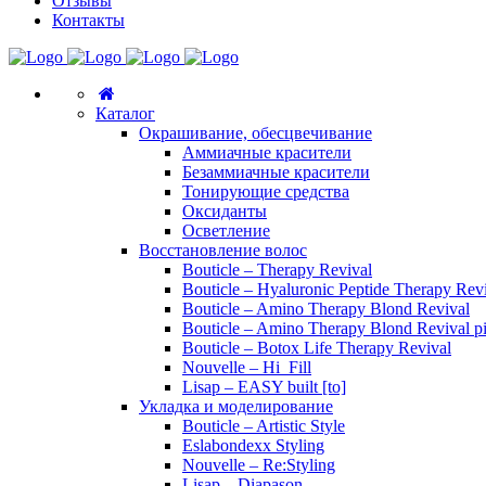
Отзывы
Контакты
Каталог
Окрашивание, обесцвечивание
Аммиачные красители
Безаммиачные красители
Тонирующие средства
Оксиданты
Осветление
Восстановление волос
Bouticle – Therapy Revival
Bouticle – Hyaluronic Peptide Therapy Rev
Bouticle – Amino Therapy Blond Revival
Bouticle – Amino Therapy Blond Revival p
Bouticle – Botox Life Therapy Revival
Nouvelle – Hi_Fill
Lisap – EASY built [to]
Укладка и моделирование
Bouticle – Artistic Style
Eslabondexx Styling
Nouvelle – Re:Styling
Lisap – Diapason