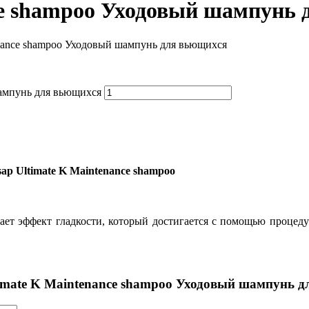
nce shampoo Уходовый шампунь
tenance shampoo Уходовый шампунь для вьющихся
шампунь для вьющихся
p Ultimate K Maintenance shampoo
вает эффект гладкости, который достигается с помощью процед
ltimate K Maintenance shampoo Уходовый шампунь 