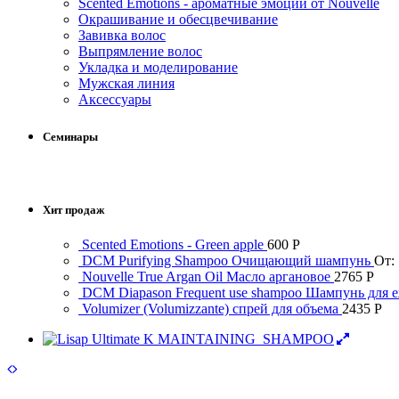
Scented Emotions - ароматные эмоции от Nouvelle
Окрашивание и обесцвечивание
Завивка волос
Выпрямление волос
Укладка и моделирование
Мужская линия
Аксессуары
Семинары
Хит продаж
Scented Emotions - Green apple
600
Р
DCM Purifying Shampoo Очищающий шампунь
От:
Nouvelle True Argan Oil Масло аргановое
2765
Р
DCM Diapason Frequent use shampoo Шампунь для 
Volumizer (Volumizzante) спрей для объема
2435
Р