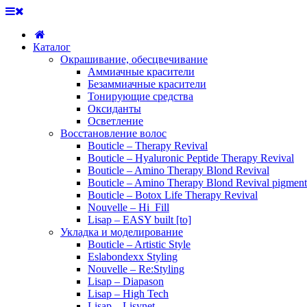
Каталог
Окрашивание, обесцвечивание
Аммиачные красители
Безаммиачные красители
Тонирующие средства
Оксиданты
Осветление
Восстановление волос
Bouticle – Therapy Revival
Bouticle – Hyaluronic Peptide Therapy Revival
Bouticle – Amino Therapy Blond Revival
Bouticle – Amino Therapy Blond Revival pigment
Bouticle – Botox Life Therapy Revival
Nouvelle – Hi_Fill
Lisap – EASY built [to]
Укладка и моделирование
Bouticle – Artistic Style
Eslabondexx Styling
Nouvelle – Re:Styling
Lisap – Diapason
Lisap – High Tech
Lisap – Lisynet